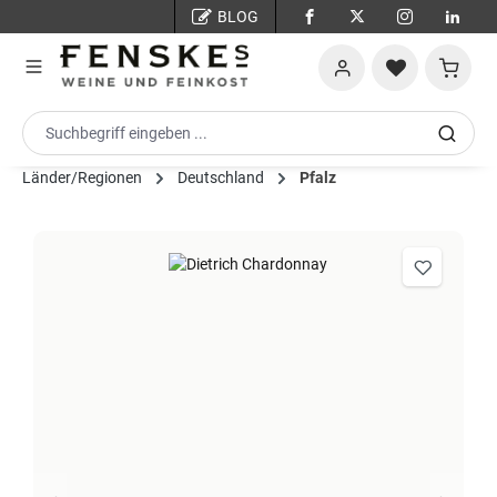
BLOG
Zum Hauptinhalt springen
Warenko
Länder/Regionen
Deutschland
Pfalz
Bildergalerie überspringen