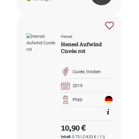
Hensel
Hensel Aufwind
Cuvée rot
Cuvée
trocken
2019
Pfalz
Regulärer Preis:
10,90 €
Inhalt:
0.75 l
(14,53 € / 1 l)