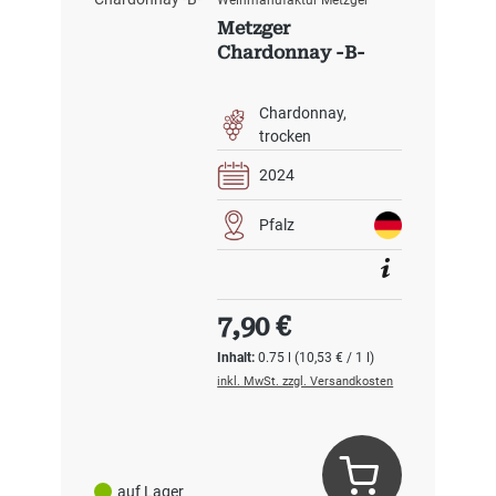
Weinmanufaktur Metzger
Metzger
Chardonnay -B-
Chardonnay
trocken
2024
Pfalz
Regulärer Preis:
7,90 €
Inhalt:
0.75 l
(10,53 € / 1 l)
inkl. MwSt. zzgl. Versandkosten
auf Lager