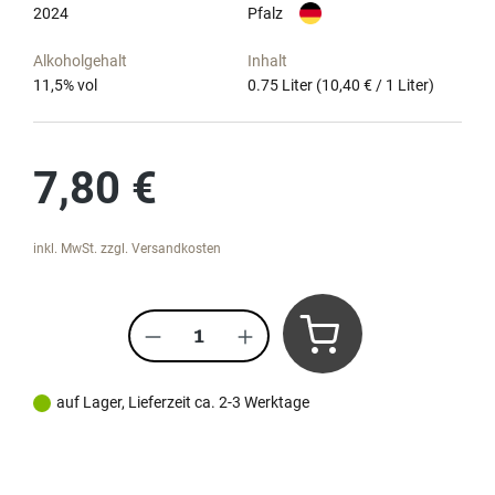
2024
Pfalz
Alkoholgehalt
Inhalt
11,5
% vol
0.75 Liter
(10,40 € / 1 Liter)
Regulärer Preis:
7,80 €
inkl. MwSt. zzgl. Versandkosten
Produkt Anzahl: Gib den gewünscht
auf Lager, Lieferzeit ca. 2-3 Werktage