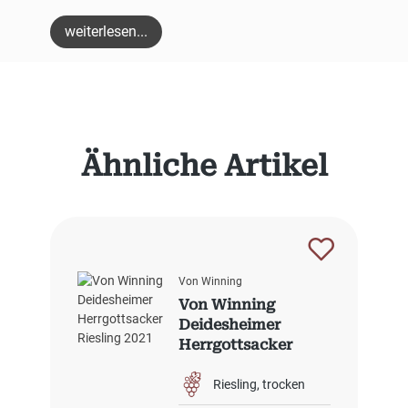
weiterlesen...
Produktgalerie überspringen
Ähnliche Artikel
Von Winning
Von Winning
Deidesheimer
Herrgottsacker
Riesling 2021
Riesling
trocken