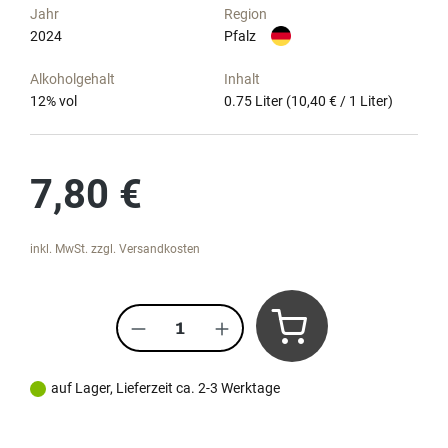
Jahr
Region
2024
Pfalz
Alkoholgehalt
Inhalt
12
% vol
0.75 Liter
(10,40 € / 1 Liter)
Regulärer Preis:
7,80 €
inkl. MwSt. zzgl. Versandkosten
Produkt Anzahl: Gib den gewünscht
auf Lager, Lieferzeit ca. 2-3 Werktage