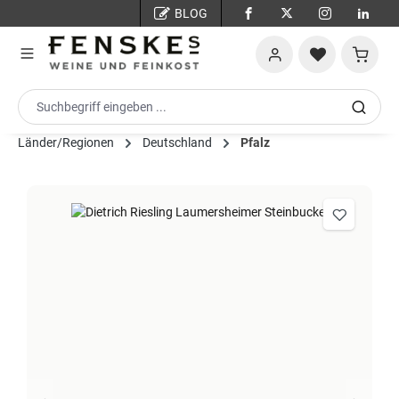
BLOG
Zum Hauptinhalt springen
Warenko
Länder/Regionen
Deutschland
Pfalz
Bildergalerie überspringen