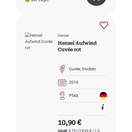
Hensel
Hensel Aufwind
Cuvée rot
Cuvée
trocken
2019
Pfalz
Regulärer Preis:
10,90 €
Inhalt:
0.75 l
(14,53 € / 1 l)