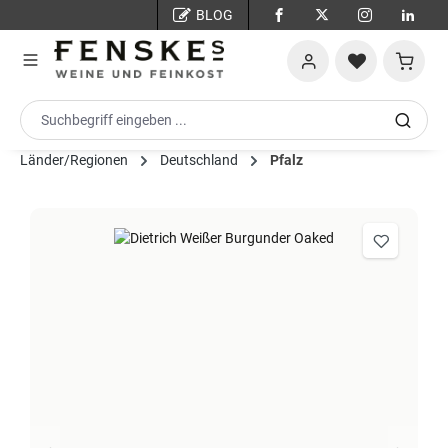
BLOG
Zum Hauptinhalt springen
Warenko
Länder/Regionen
Deutschland
Pfalz
Bildergalerie überspringen