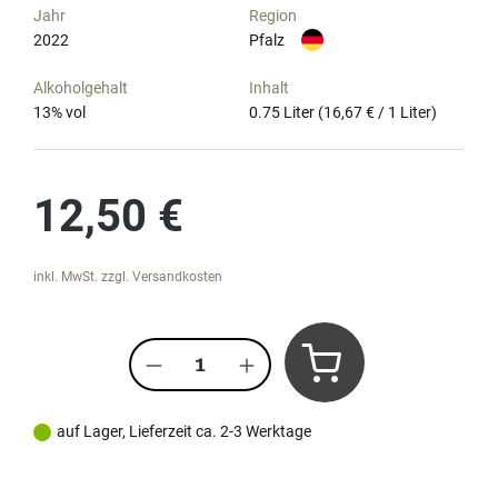
Jahr
Region
2022
Pfalz
Alkoholgehalt
Inhalt
13
% vol
0.75 Liter
(16,67 € / 1 Liter)
Regulärer Preis:
12,50 €
inkl. MwSt. zzgl. Versandkosten
Produkt Anzahl: Gib den gewünscht
auf Lager, Lieferzeit ca. 2-3 Werktage