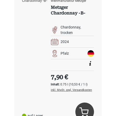
Weinmanufaktur Metzger
Metzger
Chardonnay -B-
Chardonnay
trocken
2024
Pfalz
Regulärer Preis:
7,90 €
Inhalt:
0.75 l
(10,53 € / 1 l)
inkl. MwSt. zzgl. Versandkosten
auf Lager