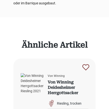
oder im Barrique ausgebaut.
Produktgalerie überspringen
Ähnliche Artikel
Von Winning
Von Winning
Deidesheimer
Herrgottsacker
Riesling 2021
Riesling
trocken