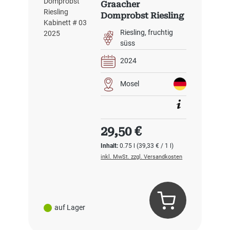
Graacher
Domprobst Riesling
Kabinett #3 2024
Riesling
fruchtig
süss
2024
Mosel
Regulärer Preis:
29,50 €
Inhalt:
0.75 l
(39,33 € / 1 l)
inkl. MwSt. zzgl. Versandkosten
auf Lager