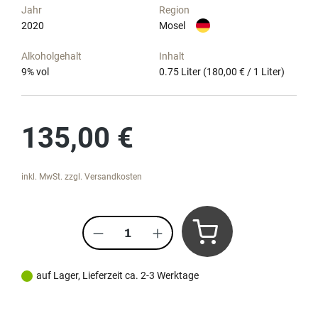
Jahr
Region
2020
Mosel
Alkoholgehalt
Inhalt
9
% vol
0.75 Liter
(180,00 € / 1 Liter)
Regulärer Preis:
135,00 €
inkl. MwSt. zzgl. Versandkosten
Produkt Anzahl: Gib den gewünscht
auf Lager, Lieferzeit ca. 2-3 Werktage