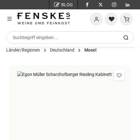
BLOG
Zum Hauptinhalt springen
Warenko
Länder/Regionen
Deutschland
Mosel
Bildergalerie überspringen