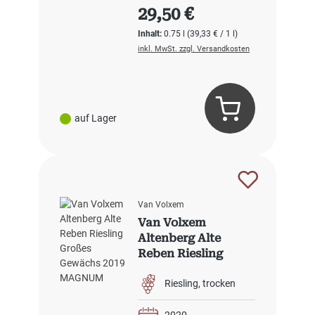
Regulärer Preis:
29,50 €
Inhalt:
0.75 l
(39,33 € / 1 l)
inkl. MwSt. zzgl. Versandkosten
auf Lager
Van Volxem
Van Volxem
Altenberg Alte
Reben Riesling
Großes Gewächs
2020 MAGNUM
Riesling
trocken