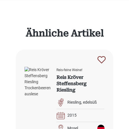
Produktgalerie überspringen
Ähnliche Artikel
Reis-feine Weine!
Reis Kröver
Steffensberg
Riesling
Trockenbeerenausl
ese
Riesling
edelsüß
2015
Mosel