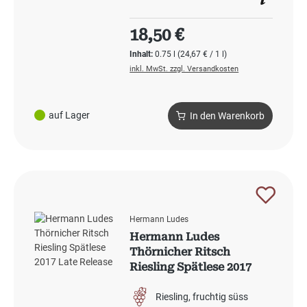
Regulärer Preis:
18,50 €
Inhalt:
0.75 l
(24,67 € / 1 l)
inkl. MwSt. zzgl. Versandkosten
auf Lager
In den Warenkorb
Hermann Ludes
Hermann Ludes
Thörnicher Ritsch
Riesling Spätlese 2017
Late Release
Riesling
fruchtig süss