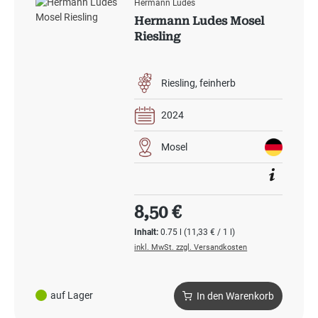
Hermann Ludes
Hermann Ludes Mosel
Riesling
Riesling
feinherb
2024
Mosel
Regulärer Preis:
8,50 €
Inhalt:
0.75 l
(11,33 € / 1 l)
inkl. MwSt. zzgl. Versandkosten
auf Lager
In den Warenkorb