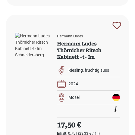
Hermann Ludes
Hermann Ludes
Thörnicher Ritsch
Kabinett -t- Im
Schneidersberg 2024
Riesling
fruchtig süss
2024
Mosel
Regulärer Preis:
17,50 €
Inhalt:
0.75 l
(23,33 € / 1 l)