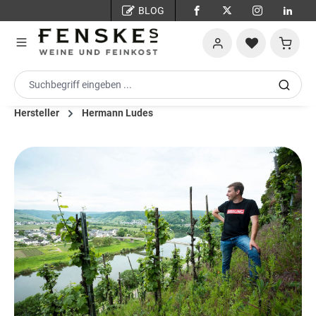
BLOG
Zum Hauptinhalt springen
Warenko
Hersteller
Hermann Ludes