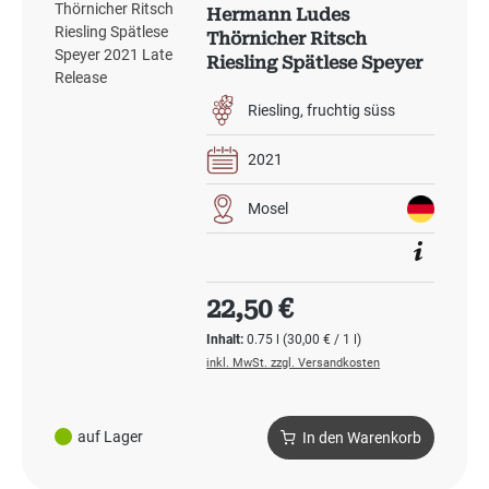
Hermann Ludes
Thörnicher Ritsch
Riesling Spätlese Speyer
2021 Late Release
Riesling
fruchtig süss
2021
Mosel
Regulärer Preis:
22,50 €
Inhalt:
0.75 l
(30,00 € / 1 l)
inkl. MwSt. zzgl. Versandkosten
auf Lager
In den Warenkorb