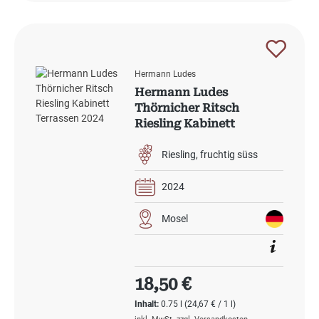
Hermann Ludes
Hermann Ludes
Thörnicher Ritsch
Riesling Kabinett
Terrassen 2024
Riesling
fruchtig süss
2024
Mosel
Regulärer Preis:
18,50 €
Inhalt:
0.75 l
(24,67 € / 1 l)