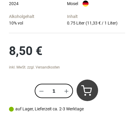
2024
Mosel
Alkoholgehalt
Inhalt
10
% vol
0.75 Liter
(11,33 € / 1 Liter)
Regulärer Preis:
8,50 €
inkl. MwSt. zzgl. Versandkosten
Produkt Anzahl: Gib den gewünscht
auf Lager, Lieferzeit ca. 2-3 Werktage