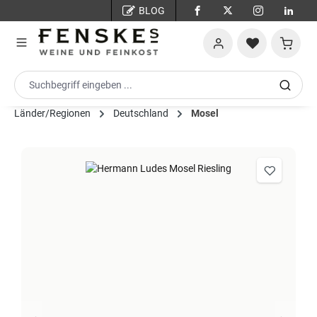
BLOG
Zum Hauptinhalt springen
Warenko
Länder/Regionen
Deutschland
Mosel
Bildergalerie überspringen