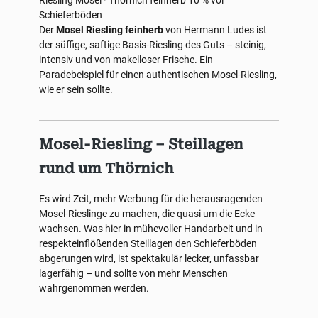
Riesling
Mosel · Thörnich
feinherb
10 % vol
Schieferböden
Der
Mosel Riesling feinherb
von Hermann Ludes ist
der süffige, saftige Basis-Riesling des Guts – steinig,
intensiv und von makelloser Frische. Ein
Paradebeispiel für einen authentischen Mosel-Riesling,
wie er sein sollte.
Mosel-Riesling – Steillagen
rund um Thörnich
Es wird Zeit, mehr Werbung für die herausragenden
Mosel-Rieslinge zu machen, die quasi um die Ecke
wachsen. Was hier in mühevoller Handarbeit und in
respekteinflößenden Steillagen den Schieferböden
abgerungen wird, ist spektakulär lecker, unfassbar
lagerfähig – und sollte von mehr Menschen
wahrgenommen werden.