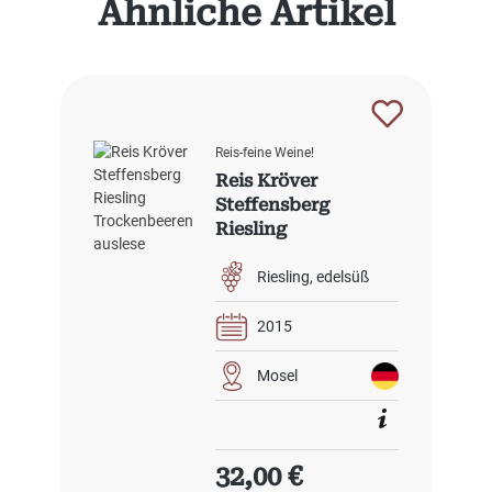
Ähnliche Artikel
Reis-feine Weine!
Reis Kröver
Steffensberg
Riesling
Trockenbeerenausl
ese
Riesling
edelsüß
2015
Mosel
Regulärer Preis:
32,00 €