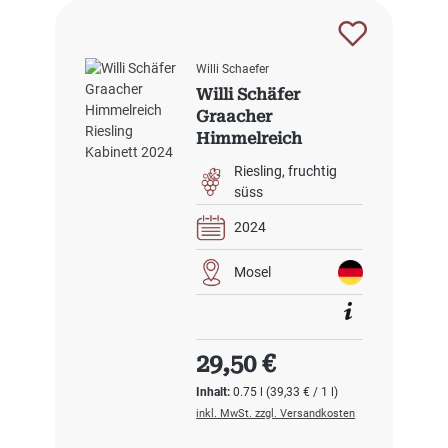
Willi Schaefer
Willi Schäfer
Graacher
Himmelreich
Riesling Kabinett
Riesling
fruchtig
2024
süss
2024
Mosel
Regulärer Preis:
29,50 €
Inhalt:
0.75 l
(39,33 € / 1 l)
inkl. MwSt. zzgl. Versandkosten