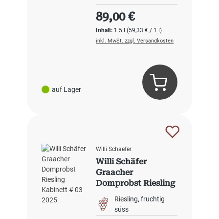
Regulärer Preis:
89,00 €
Inhalt:
1.5 l
(59,33 € / 1 l)
inkl. MwSt. zzgl. Versandkosten
auf Lager
Willi Schaefer
Willi Schäfer
Graacher
Domprobst Riesling
Kabinett #3 2024
Riesling
fruchtig
süss