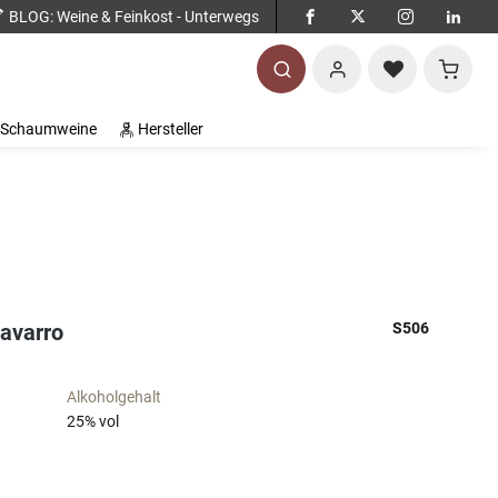
BLOG
: Weine & Feinkost - Unterwegs
Warenko
Schaumweine
Hersteller
avarro
S506
Alkoholgehalt
25
% vol