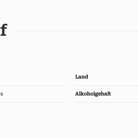
f
Land
ra
Alkoholgehalt