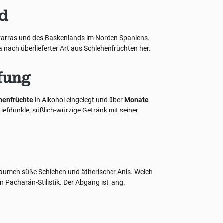
nd
 Navarras und des Baskenlands im Norden Spaniens.
a nach überlieferter Art aus Schlehenfrüchten her.
fung
henfrüchte
in Alkohol eingelegt und über
Monate
tiefdunkle, süßlich-würzige Getränk mit seiner
Gaumen süße Schlehen und ätherischer Anis. Weich
n Pacharán-Stilistik. Der Abgang ist lang.