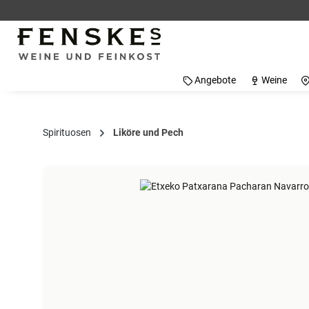
 Hauptinhalt springen
Zur Suche springen
Zur Hauptnavigation springen
Angebote
Weine
Spirituosen
Liköre und Pech
Bildergalerie überspringen