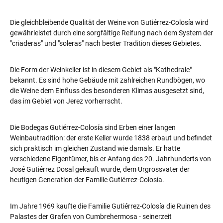
Die gleichbleibende Qualität der Weine von Gutiérrez-Colosía wird
gewährleistet durch eine sorgfältige Reifung nach dem System der
"criaderas" und "soleras" nach bester Tradition dieses Gebietes.
Die Form der Weinkeller ist in diesem Gebiet als "Kathedrale"
bekannt. Es sind hohe Gebäude mit zahlreichen Rundbögen, wo
die Weine dem Einfluss des besonderen Klimas ausgesetzt sind,
das im Gebiet von Jerez vorherrscht.
Die Bodegas Gutiérrez-Colosía sind Erben einer langen
Weinbautradition: der erste Keller wurde 1838 erbaut und befindet
sich praktisch im gleichen Zustand wie damals. Er hatte
verschiedene Eigentümer, bis er Anfang des 20. Jahrhunderts von
José Gutiérrez Dosal gekauft wurde, dem Urgrossvater der
heutigen Generation der Familie Gutiérrez-Colosía.
Im Jahre 1969 kaufte die Familie Gutiérrez-Colosía die Ruinen des
Palastes der Grafen von Cumbrehermosa - seinerzeit