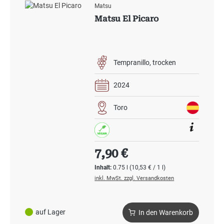
Matsu
Matsu El Picaro
Tempranillo
trocken
2024
Toro
Regulärer Preis:
7,90 €
Inhalt:
0.75 l
(10,53 € / 1 l)
inkl. MwSt. zzgl. Versandkosten
auf Lager
In den Warenkorb