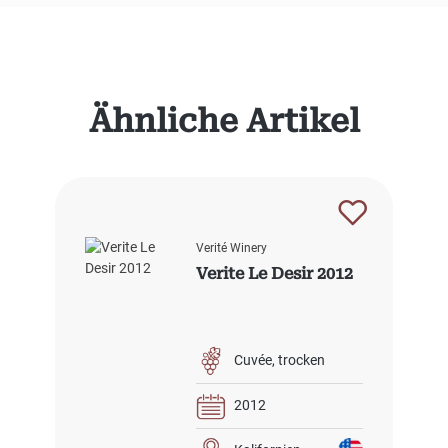
Produktgalerie überspringen
Ähnliche Artikel
Verité Winery
Verite Le Desir 2012
Cuvée
trocken
2012