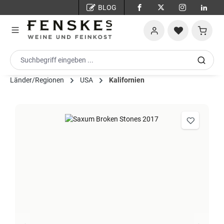
BLOG
Zum Hauptinhalt springen
Warenko
Länder/Regionen
USA
Kalifornien
Bildergalerie überspringen