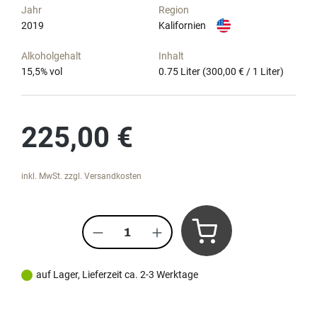
Jahr
Region
2019
Kalifornien
Alkoholgehalt
Inhalt
15,5
% vol
0.75 Liter
(300,00 € / 1 Liter)
Regulärer Preis:
225,00 €
inkl. MwSt. zzgl. Versandkosten
Produkt Anzahl: Gib den gewünscht
auf Lager, Lieferzeit ca. 2-3 Werktage