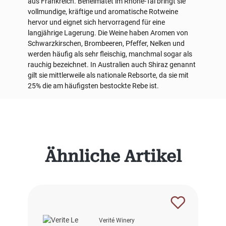
aus Frankreich. Beheimatet im Rhône-Tal bringt sie
vollmundige, kräftige und aromatische Rotweine
hervor und eignet sich hervorragend für eine
langjährige Lagerung. Die Weine haben Aromen von
Schwarzkirschen, Brombeeren, Pfeffer, Nelken und
werden häufig als sehr fleischig, manchmal sogar als
rauchig bezeichnet. In Australien auch Shiraz genannt
gilt sie mittlerweile als nationale Rebsorte, da sie mit
25% die am häufigsten bestockte Rebe ist.
Produktgalerie überspringen
Ähnliche Artikel
Verité Winery