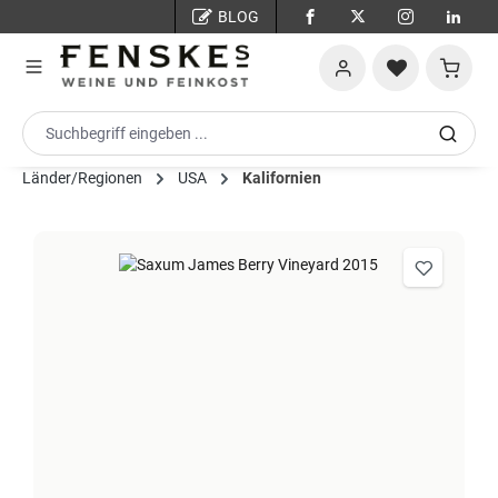
BLOG
Zum Hauptinhalt springen
Warenko
Länder/Regionen
USA
Kalifornien
Bildergalerie überspringen