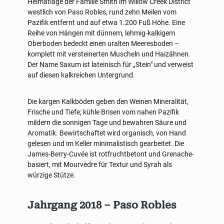
Heimatlage der Familie Smith im Willow Creek District
westlich von Paso Robles, rund zehn Meilen vom
Pazifik entfernt und auf etwa 1.200 Fuß Höhe. Eine
Reihe von Hängen mit dünnem, lehmig-kalkigem
Oberboden bedeckt einen uralten Meeresboden –
komplett mit versteinerten Muscheln und Haizähnen.
Der Name Saxum ist lateinisch für „Stein" und verweist
auf diesen kalkreichen Untergrund.
Die kargen Kalkböden geben den Weinen Mineralität,
Frische und Tiefe; kühle Brisen vom nahen Pazifik
mildern die sonnigen Tage und bewahren Säure und
Aromatik. Bewirtschaftet wird organisch, von Hand
gelesen und im Keller minimalistisch gearbeitet. Die
James-Berry-Cuvée ist rotfruchtbetont und Grenache-
basiert, mit Mourvèdre für Textur und Syrah als
würzige Stütze.
Jahrgang 2018 – Paso Robles