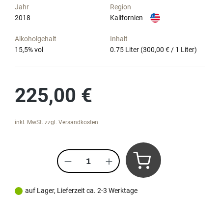
Jahr
Region
2018
Kalifornien
Alkoholgehalt
Inhalt
15,5
% vol
0.75 Liter
(300,00 € / 1 Liter)
Regulärer Preis:
225,00 €
inkl. MwSt. zzgl. Versandkosten
Produkt Anzahl: Gib den gewünscht
auf Lager, Lieferzeit ca. 2-3 Werktage