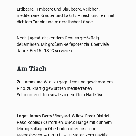
Erdbeere, Himbeere und Blaubeere, Veilchen,
mediterrane Kräuter und Lakritz – reich und rein, mit
dichtem Tannin und mineralischer Länge.
Noch jugendlich; vor dem Genuss großzügig
dekantieren. Mit großem Reifepotenzial über viele
Jahre. Bei 16–18 °C servieren.
Am Tisch
Zu Lamm und Wild, zu gegrilltem und geschmortem
Rind, zu kräftig gewürzten mediterranen
Schmorgerichten sowie zu gereiftem Hartkäse.
Lage:
James Berry Vineyard, Willow Creek District,
Paso Robles (Kalifornien, USA); Hänge mit dünnem
lehmig-kalkigem Oberboden über fossilem
Meeresboden, ~1.200 ft, ~10 Meilen vom Pazifik;