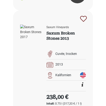
Saxum Vineyards
Saxum Broken
Stones 2013
Cuvée
trocken
2013
Kalifornien
Regulärer Preis:
238,00 €
Inhalt:
0.75 l
(317,33 € / 1 l)