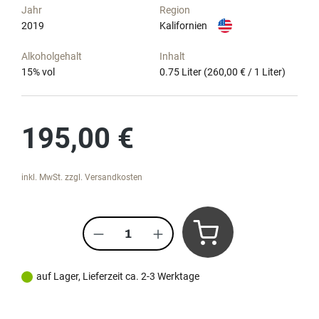
Jahr
Region
2019
Kalifornien
Alkoholgehalt
Inhalt
15
% vol
0.75 Liter
(260,00 € / 1 Liter)
Regulärer Preis:
195,00 €
inkl. MwSt. zzgl. Versandkosten
Produkt Anzahl: Gib den gewünscht
auf Lager, Lieferzeit ca. 2-3 Werktage