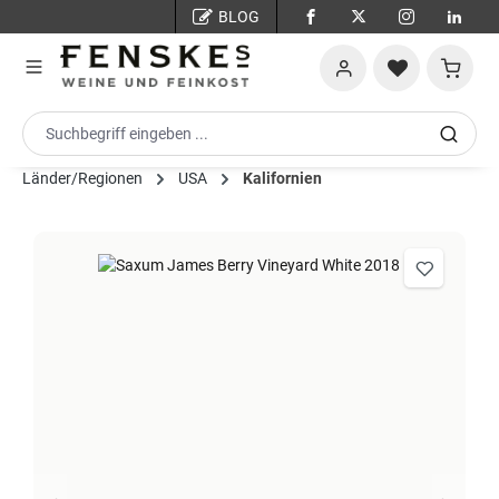
BLOG
Zum Hauptinhalt springen
Warenko
Länder/Regionen
USA
Kalifornien
Bildergalerie überspringen