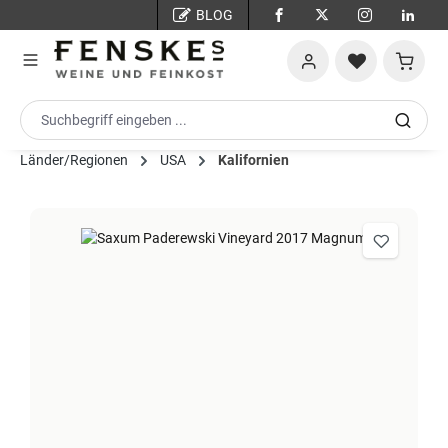
BLOG
Zum Hauptinhalt springen
Warenko
Länder/Regionen
USA
Kalifornien
Bildergalerie überspringen