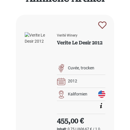
Verité Winery
Verite Le Desir 2012
Cuvée
trocken
2012
Kalifornien
Regulärer Preis:
455,00 €
Inhalt:
0.75 l
(606,67 € / 1 l)