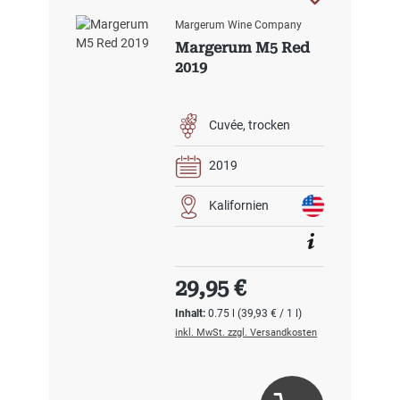
Margerum Wine Company
Margerum M5 Red
2019
Cuvée
trocken
2019
Kalifornien
Regulärer Preis:
29,95 €
Inhalt:
0.75 l
(39,93 € / 1 l)
inkl. MwSt. zzgl. Versandkosten