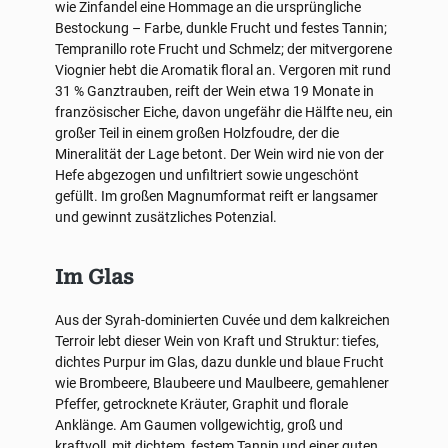
wie Zinfandel eine Hommage an die ursprüngliche
Bestockung – Farbe, dunkle Frucht und festes Tannin;
Tempranillo rote Frucht und Schmelz; der mitvergorene
Viognier hebt die Aromatik floral an. Vergoren mit rund
31 % Ganztrauben, reift der Wein etwa 19 Monate in
französischer Eiche, davon ungefähr die Hälfte neu, ein
großer Teil in einem großen Holzfoudre, der die
Mineralität der Lage betont. Der Wein wird nie von der
Hefe abgezogen und unfiltriert sowie ungeschönt
gefüllt. Im großen Magnumformat reift er langsamer
und gewinnt zusätzliches Potenzial.
Im Glas
Aus der Syrah-dominierten Cuvée und dem kalkreichen
Terroir lebt dieser Wein von Kraft und Struktur: tiefes,
dichtes Purpur im Glas, dazu dunkle und blaue Frucht
wie Brombeere, Blaubeere und Maulbeere, gemahlener
Pfeffer, getrocknete Kräuter, Graphit und florale
Anklänge. Am Gaumen vollgewichtig, groß und
kraftvoll, mit dichtem, festem Tannin und einer guten,