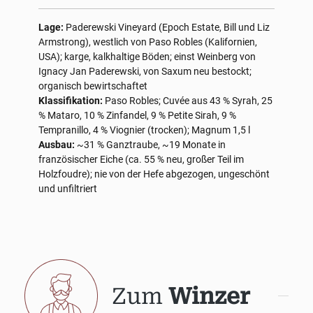
Lage:
Paderewski Vineyard (Epoch Estate, Bill und Liz
Armstrong), westlich von Paso Robles (Kalifornien,
USA); karge, kalkhaltige Böden; einst Weinberg von
Ignacy Jan Paderewski, von Saxum neu bestockt;
organisch bewirtschaftet
Klassifikation:
Paso Robles; Cuvée aus 43 % Syrah, 25
% Mataro, 10 % Zinfandel, 9 % Petite Sirah, 9 %
Tempranillo, 4 % Viognier (trocken); Magnum 1,5 l
Ausbau:
~31 % Ganztraube, ~19 Monate in
französischer Eiche (ca. 55 % neu, großer Teil im
Holzfoudre); nie von der Hefe abgezogen, ungeschönt
und unfiltriert
Zum
Winzer