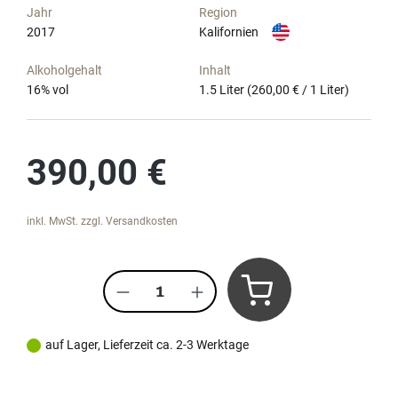
Jahr
Region
2017
Kalifornien
Alkoholgehalt
Inhalt
16
% vol
1.5 Liter
(260,00 € / 1 Liter)
Regulärer Preis:
390,00 €
inkl. MwSt. zzgl. Versandkosten
Produkt Anzahl: Gib den gewünscht
auf Lager, Lieferzeit ca. 2-3 Werktage