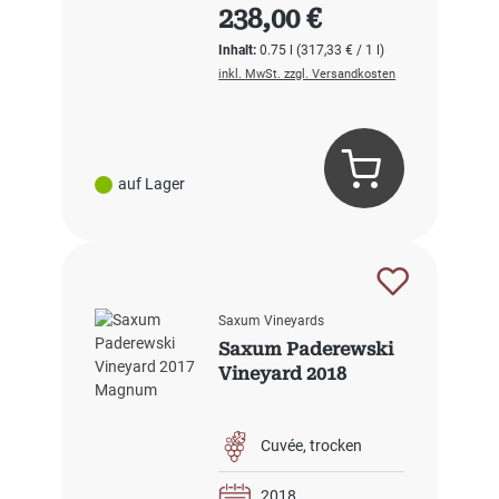
Regulärer Preis:
238,00 €
Inhalt:
0.75 l
(317,33 € / 1 l)
inkl. MwSt. zzgl. Versandkosten
auf Lager
Saxum Vineyards
Saxum Paderewski
Vineyard 2018
Cuvée
trocken
2018