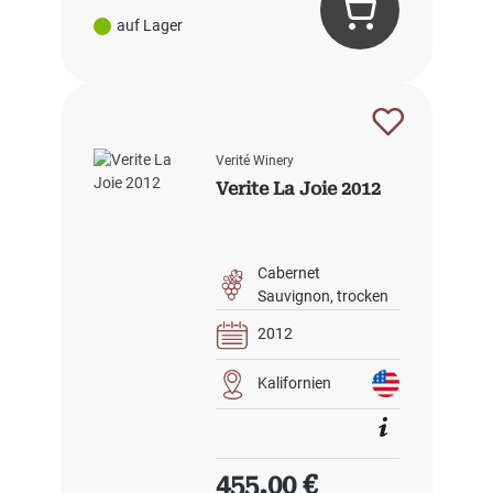
auf Lager
Verité Winery
Verite La Joie 2012
Cabernet
Sauvignon
trocken
2012
Kalifornien
Regulärer Preis:
455,00 €