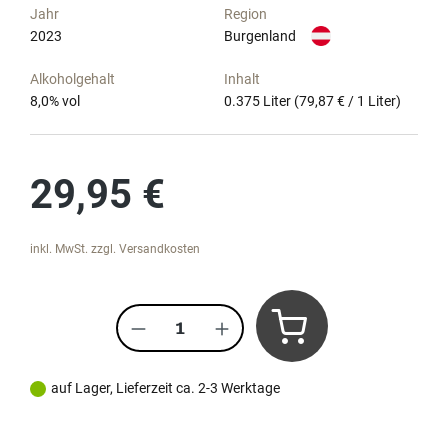
Jahr
Region
2023
Burgenland
Alkoholgehalt
Inhalt
8,0
% vol
0.375 Liter
(79,87 € / 1 Liter)
Regulärer Preis:
29,95 €
inkl. MwSt. zzgl. Versandkosten
Produkt Anzahl: Gib den gewünscht
auf Lager, Lieferzeit ca. 2-3 Werktage