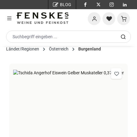
BLOG
Zum Hauptinhalt springen
Warenko
Länder/Regionen
Österreich
Burgenland
Bildergalerie überspringen