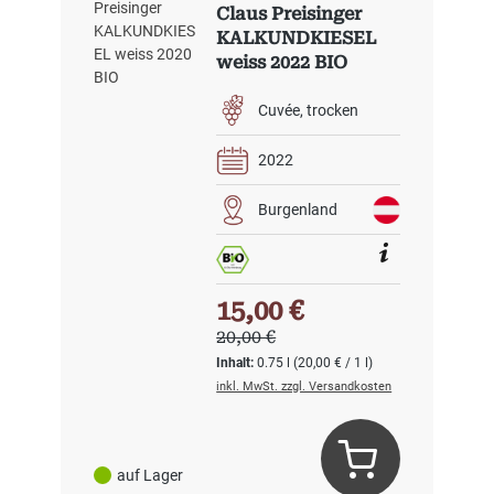
Claus Preisinger
KALKUNDKIESEL
weiss 2022 BIO
Cuvée
trocken
2022
Burgenland
Verkaufspreis:
15,00 €
Regulärer Preis:
20,00 €
Inhalt:
0.75 l
(20,00 € / 1 l)
inkl. MwSt. zzgl. Versandkosten
auf Lager