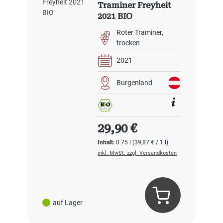
Traminer Freyheit
2021 BIO
Roter Traminer
trocken
2021
Burgenland
Regulärer Preis:
29,90 €
Inhalt:
0.75 l
(39,87 € / 1 l)
inkl. MwSt. zzgl. Versandkosten
auf Lager