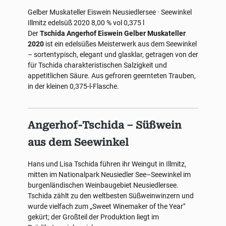
Gelber Muskateller
Eiswein
Neusiedlersee · Seewinkel
Illmitz
edelsüß
2020
8,00 % vol
0,375 l
Der
Tschida Angerhof Eiswein Gelber Muskateller
2020
ist ein edelsüßes Meisterwerk aus dem Seewinkel
– sortentypisch, elegant und glasklar, getragen von der
für Tschida charakteristischen Salzigkeit und
appetitlichen Säure. Aus gefroren geernteten Trauben,
in der kleinen 0,375-l-Flasche.
Angerhof-Tschida – Süßwein
aus dem Seewinkel
Hans und Lisa Tschida führen ihr Weingut in Illmitz,
mitten im Nationalpark Neusiedler See–Seewinkel im
burgenländischen Weinbaugebiet Neusiedlersee.
Tschida zählt zu den weltbesten Süßweinwinzern und
wurde vielfach zum „Sweet Winemaker of the Year"
gekürt; der Großteil der Produktion liegt im