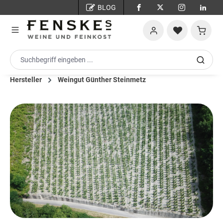
BLOG
Zum Hauptinhalt springen
Warenko
Hersteller
Weingut Günther Steinmetz