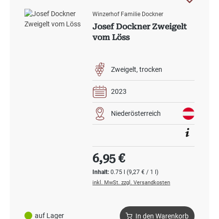
Winzerhof Familie Dockner
Josef Dockner Zweigelt
vom Löss
Zweigelt
trocken
2023
Niederösterreich
Regulärer Preis:
6,95 €
Inhalt:
0.75 l
(9,27 € / 1 l)
inkl. MwSt. zzgl. Versandkosten
auf Lager
In den Warenkorb