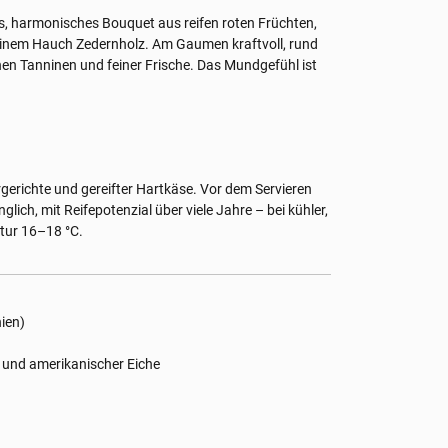
ves, harmonisches Bouquet aus reifen roten Früchten,
 einem Hauch Zedernholz. Am Gaumen kraftvoll, rund
nen Tanninen und feiner Frische. Das Mundgefühl ist
gerichte und gereifter Hartkäse. Vor dem Servieren
ich, mit Reifepotenzial über viele Jahre – bei kühler,
tur 16–18 °C.
nien)
 und amerikanischer Eiche