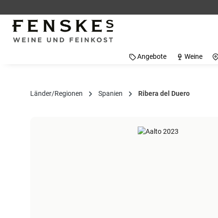
 Hauptinhalt springen
Zur Suche springen
Zur Hauptnavigation springen
Angebote
Weine
Länder/Regionen
Spanien
Ribera del Duero
Bildergalerie überspringen