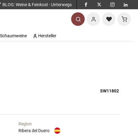
BLOG
: Weine & Feinkost - Unterwegs
Warenko
Schaumweine
Hersteller
SW11802
Region
Ribera del Duero