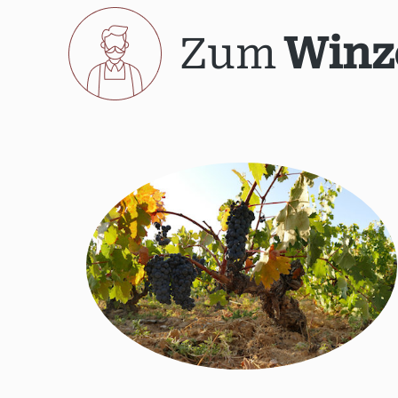
Zum
Winz