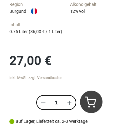
Region
Alkoholgehalt
Burgund
12
% vol
Inhalt
0.75 Liter
(36,00 € / 1 Liter)
Regulärer Preis:
27,00 €
inkl. MwSt. zzgl. Versandkosten
Produkt Anzahl: Gib den gewünscht
auf Lager, Lieferzeit ca. 2-3 Werktage