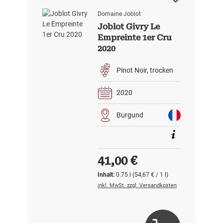
Domaine Joblot
Joblot Givry Le
Empreinte 1er Cru
2020
Pinot Noir
trocken
2020
Burgund
Regulärer Preis:
41,00 €
Inhalt:
0.75 l
(54,67 € / 1 l)
inkl. MwSt. zzgl. Versandkosten