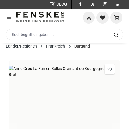
BLOG
Zum Hauptinhalt springen
Warenko
Länder/Regionen
Frankreich
Burgund
Bildergalerie überspringen