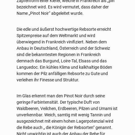
Zapfenform einer Kiefer, welche in Frankreich als „pin“
bezeichnet wird. Es wird vermutet, dass daher der
Name „Pinot Noir“ abgeleitet wurde.
Die edle und äußerst hochwertige Rebsorte erreicht
Spitzenpreise auf dem Weltmarkt und wird
überwiegend in Frankreich vinifiziert. Neben dem
Anbau in Deutschland, Österreich und der Schweiz
sind die bekanntesten Regionen in Frankreich
demnach das Burgund, Loire-Tal, Elsass und das
Languedoc. Ein kühles Klima und kalkhaltige Böden
kommen der Pilz anfälligen Rebsorte zu Gute und
verleihen ihr Finesse und Struktur.
Im Glas erkennt man den Pinot Noir durch seine
geringe Farbintensität. Der typische Duft von
Waldbeeren, Veilchen, Erdbeeren, Pilzen und Umami ist
unverkennbar. Weich, samtig mit wenig Tannin und
ausgezeichnet mit einem hohen Lagerpotenzial wird
die Rebe auch „ die Königin der Rebsorten“ genannt.
Nicht unwichtig ist auch der Anbau der Rebe für