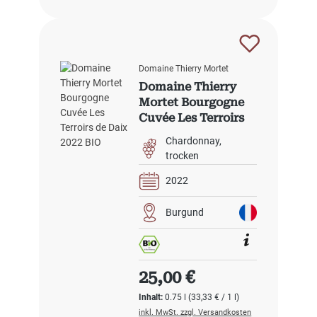
Domaine Thierry Mortet
Domaine Thierry
Mortet Bourgogne
Cuvée Les Terroirs
de Daix 2022 BIO
Chardonnay
trocken
2022
Burgund
Regulärer Preis:
25,00 €
Inhalt:
0.75 l
(33,33 € / 1 l)
inkl. MwSt. zzgl. Versandkosten