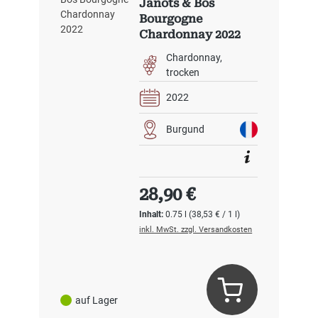
Janots & Bos
Bourgogne
Chardonnay 2022
Chardonnay
trocken
2022
Burgund
Regulärer Preis:
28,90 €
Inhalt:
0.75 l
(38,53 € / 1 l)
inkl. MwSt. zzgl. Versandkosten
auf Lager