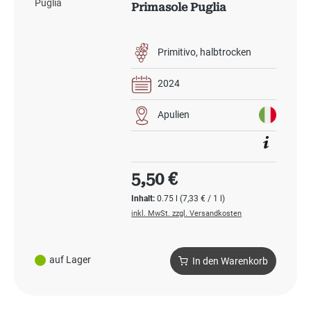
Primasole Puglia
Primitivo
halbtrocken
2024
Apulien
Regulärer Preis:
5,50 €
Inhalt:
0.75 l
(7,33 € / 1 l)
inkl. MwSt. zzgl. Versandkosten
auf Lager
In den Warenkorb