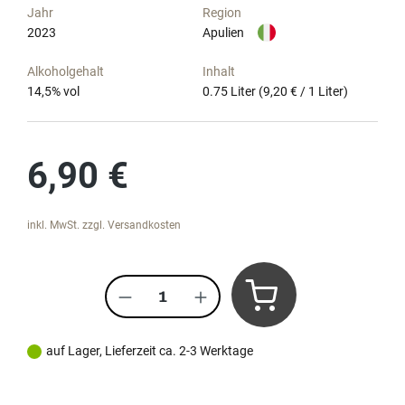
Jahr
Region
2023
Apulien
Alkoholgehalt
Inhalt
14,5
% vol
0.75 Liter
(9,20 € / 1 Liter)
Regulärer Preis:
6,90 €
inkl. MwSt. zzgl. Versandkosten
Produkt Anzahl: Gib den gewünscht
auf Lager, Lieferzeit ca. 2-3 Werktage