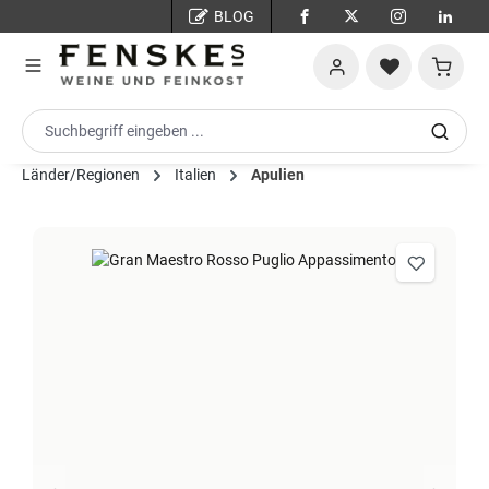
BLOG
Zum Hauptinhalt springen
Warenko
Länder/Regionen
Italien
Apulien
Bildergalerie überspringen