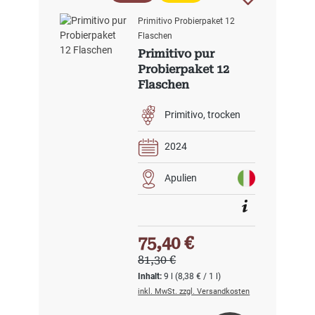
Primitivo Probierpaket 12
Flaschen
Primitivo pur
Probierpaket 12
Flaschen
Primitivo
trocken
2024
Apulien
Verkaufspreis:
75,40 €
Regulärer Preis:
81,30 €
Inhalt:
9 l
(8,38 € / 1 l)
inkl. MwSt. zzgl. Versandkosten