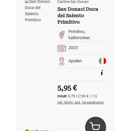
Cantine San Donaci
San Donaci Duca
del Salento
Primitivo
Primitivo
halbtrocken
2025
Apulien
Regulärer Preis:
5,95 €
Inhalt:
0.75 l
(7,93 € / 1 l)
inkl. MwSt. zzgl. Versandkosten