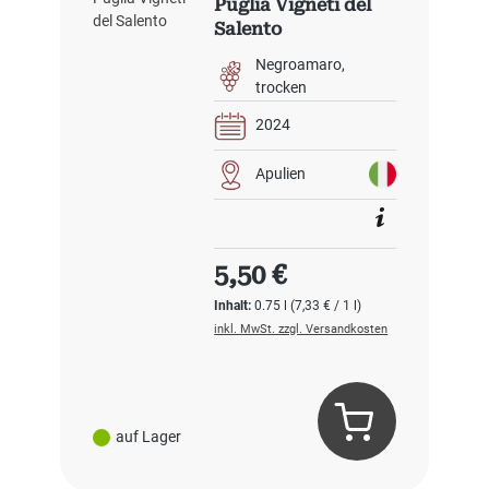
Puglia Vigneti del
Salento
Negroamaro
trocken
2024
Apulien
Regulärer Preis:
5,50 €
Inhalt:
0.75 l
(7,33 € / 1 l)
inkl. MwSt. zzgl. Versandkosten
auf Lager