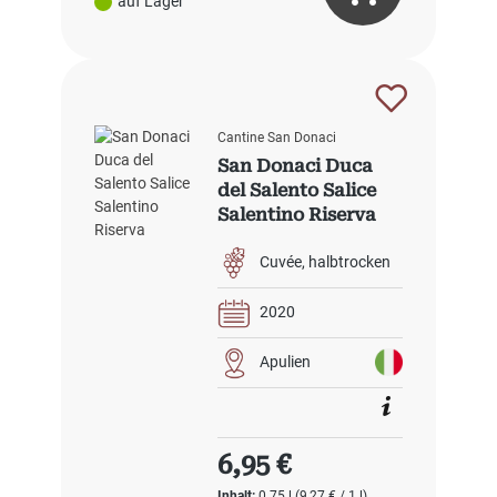
auf Lager
Cantine San Donaci
San Donaci Duca
del Salento Salice
Salentino Riserva
Cuvée
halbtrocken
2020
Apulien
Regulärer Preis:
6,95 €
Inhalt:
0.75 l
(9,27 € / 1 l)