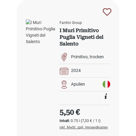
Fantini Group
I Muri Primitivo
Puglia Vigneti del
Salento
Primitivo
trocken
2024
Apulien
Regulärer Preis:
5,50 €
Inhalt:
0.75 l
(7,33 € / 1 l)
inkl. MwSt. zzgl. Versandkosten