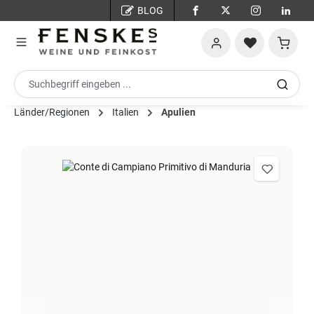
BLOG
Zum Hauptinhalt springen
Warenko
Länder/Regionen
Italien
Apulien
Bildergalerie überspringen