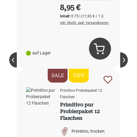
Regulärer Preis:
8,95 €
Inhalt:
0.75 l
(11,93 € / 1 l)
inkl. MwSt. zzgl. Versandkosten
auf Lager
SALE
TIPP
Primitivo Probierpaket 12
Flaschen
Primitivo pur
Probierpaket 12
Flaschen
Primitivo
trocken