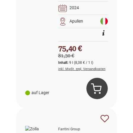
2024
Apulien
Verkaufspreis:
75,40 €
Regulärer Preis:
81,30 €
Inhalt:
9 l
(8,38 € / 1 l)
inkl. MwSt. zzgl. Versandkosten
auf Lager
Fantini Group