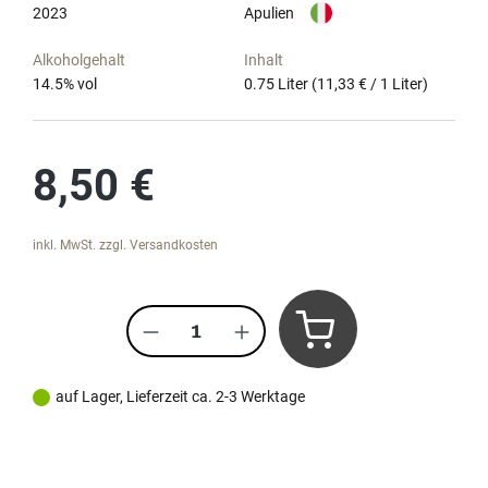
2023
Apulien
Alkoholgehalt
Inhalt
14.5
% vol
0.75 Liter
(11,33 € / 1 Liter)
Regulärer Preis:
8,50 €
inkl. MwSt. zzgl. Versandkosten
Produkt Anzahl: Gib den gewünscht
auf Lager, Lieferzeit ca. 2-3 Werktage