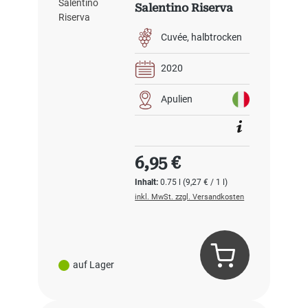
Salentino Riserva
Cuvée
halbtrocken
2020
Apulien
Regulärer Preis:
6,95 €
Inhalt:
0.75 l
(9,27 € / 1 l)
inkl. MwSt. zzgl. Versandkosten
auf Lager