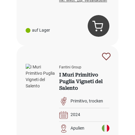
inkl. MwSt. zzgl. Versandkosten
auf Lager
Fantini Group
I Muri Primitivo
Puglia Vigneti del
Salento
Primitivo
trocken
2024
Apulien