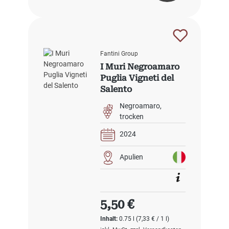
Fantini Group
I Muri Negroamaro
Puglia Vigneti del
Salento
Negroamaro
trocken
2024
Apulien
Regulärer Preis:
5,50 €
Inhalt:
0.75 l
(7,33 € / 1 l)