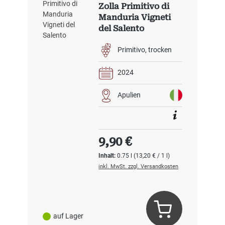
Zolla Primitivo di
Manduria Vigneti
del Salento
Primitivo
trocken
2024
Apulien
Regulärer Preis:
9,90 €
Inhalt:
0.75 l
(13,20 € / 1 l)
inkl. MwSt. zzgl. Versandkosten
auf Lager