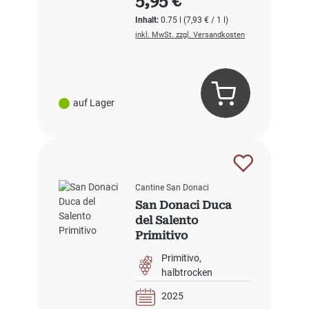
5,95 €
Inhalt:
0.75 l
(7,93 € / 1 l)
inkl. MwSt. zzgl. Versandkosten
auf Lager
Cantine San Donaci
San Donaci Duca
del Salento
Primitivo
Primitivo
halbtrocken
2025