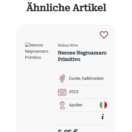
Produktgalerie überspringen
Ähnliche Artikel
Globus Wine
Nerone Negroamaro
Primitivo
Cuvée
halbtrocken
2023
Apulien
Regulärer Preis: