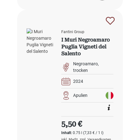
Fantini Group
I Muri Negroamaro
Puglia Vigneti del
Salento
Negroamaro
trocken
2024
Apulien
Regulärer Preis:
5,50 €
Inhalt:
0.75 l
(7,33 € / 1 l)
inkl. MwSt. zzgl. Versandkosten