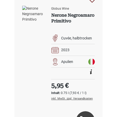
Globus Wine
Nerone Negroamaro
Primitivo
Cuvée
halbtrocken
2023
Apulien
Regulärer Preis:
5,95 €
Inhalt:
0.75 l
(7,93 € / 1 l)
inkl. MwSt. zzgl. Versandkosten