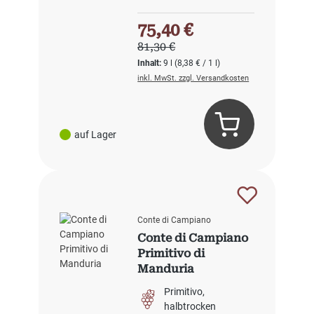
Verkaufspreis:
75,40 €
Regulärer Preis:
81,30 €
Inhalt:
9 l
(8,38 € / 1 l)
inkl. MwSt. zzgl. Versandkosten
auf Lager
Conte di Campiano
Conte di Campiano
Primitivo di
Manduria
Primitivo
halbtrocken