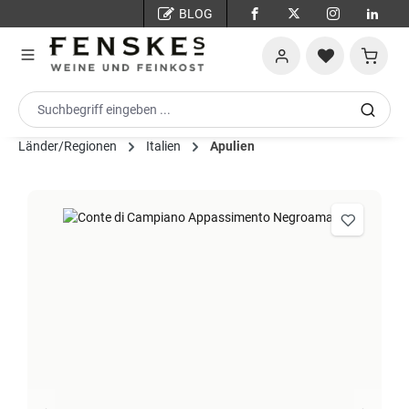
BLOG
Zum Hauptinhalt springen
Warenko
Länder/Regionen
Italien
Apulien
Bildergalerie überspringen