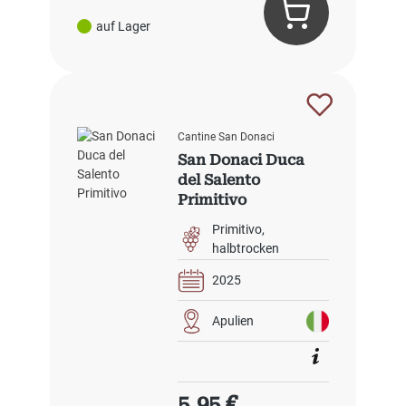
auf Lager
Cantine San Donaci
San Donaci Duca
del Salento
Primitivo
Primitivo
halbtrocken
2025
Apulien
Regulärer Preis:
5,95 €