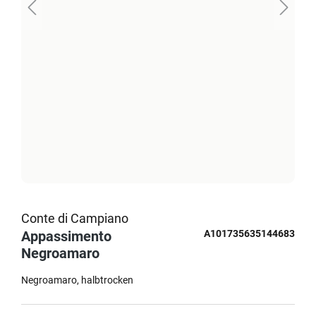
Conte di Campiano
Appassimento
A101735635144683
Negroamaro
Negroamaro
halbtrocken