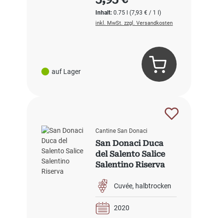
Inhalt:
0.75 l
(7,93 € / 1 l)
inkl. MwSt. zzgl. Versandkosten
auf Lager
Cantine San Donaci
San Donaci Duca
del Salento Salice
Salentino Riserva
Cuvée
halbtrocken
2020