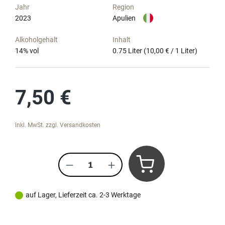
Jahr
Region
2023
Apulien
Alkoholgehalt
Inhalt
14
% vol
0.75 Liter
(10,00 € / 1 Liter)
Regulärer Preis:
7,50 €
inkl. MwSt. zzgl. Versandkosten
Produkt Anzahl: Gib den gewünscht
auf Lager, Lieferzeit ca. 2-3 Werktage