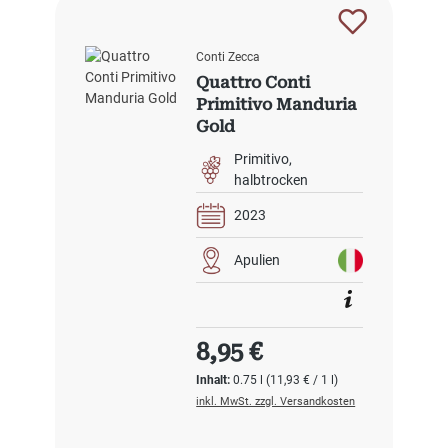
Conti Zecca
Quattro Conti
Primitivo Manduria
Gold
Primitivo
halbtrocken
2023
Apulien
Regulärer Preis:
8,95 €
Inhalt:
0.75 l
(11,93 € / 1 l)
inkl. MwSt. zzgl. Versandkosten