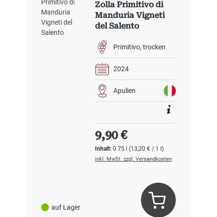
Zolla Primitivo di
Manduria Vigneti
del Salento
Primitivo
trocken
2024
Apulien
Regulärer Preis:
9,90 €
Inhalt:
0.75 l
(13,20 € / 1 l)
inkl. MwSt. zzgl. Versandkosten
auf Lager