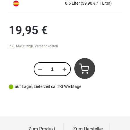
0.5 Liter
(39,90 € / 1 Liter)
Regulärer Preis:
19,95 €
inkl. MwSt. zzgl. Versandkosten
Produkt Anzahl: Gib den gewünscht
auf Lager, Lieferzeit ca. 2-3 Werktage
Zum Produkt
Zum Hersteller