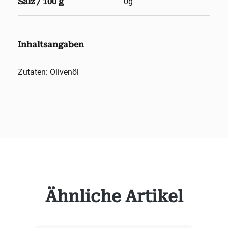
Salz / 100 g
0g
Inhaltsangaben
Zutaten: Olivenöl
Produktgalerie überspringen
Ähnliche Artikel