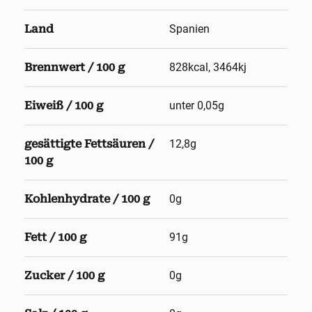
Land
Spanien
Brennwert / 100 g
828kcal, 3464kj
Eiweiß / 100 g
unter 0,05g
gesättigte Fettsäuren /
12,8g
100 g
Kohlenhydrate / 100 g
0g
Fett / 100 g
91g
Zucker / 100 g
0g