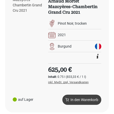
Arnaud Mortet
Mazoyères-Chambertin
Grand Cru 2021
Pinot Noir
trocken
2021
Burgund
Regulärer Preis:
625,00 €
Inhalt:
0.75 l
(833,33 € / 1 l)
inkl. MwSt. zzgl. Versandkosten
auf Lager
In den Warenkorb