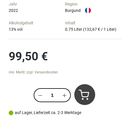
Jahr
Region
2022
Burgund
Alkoholgehalt
Inhalt
13
% vol
0.75 Liter
(132,67 € / 1 Liter)
Regulärer Preis:
99,50 €
inkl. MwSt. zzgl. Versandkosten
Produkt Anzahl: Gib den gewünscht
auf Lager, Lieferzeit ca. 2-3 Werktage