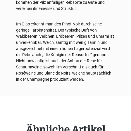
kommen der Pilz anfälligen Rebsorte zu Gute und
verleihen ihr Finesse und Struktur.
Im Glas erkennt man den Pinot Noir durch seine
geringe Farbintensität. Der typische Duft von
Waldbeeren, Veilchen, Erdbeeren, Pilzen und Umami ist
unverkennbar. Weich, samtig mit wenig Tannin und
ausgezeichnet mit einem hohen Lagerpotenzial wird
die Rebe auch „ die Königin der Rebsorten“ genannt.
Nicht unwichtig ist auch der Anbau der Rebe für
Schaumweine, sowohl im Verschnitt als auch für
Roséweine und Blanc de Noirs, welche hauptsächlich
in der Champagne produziert werden.
Produktgalerie überspringen
Ähnliche Artikel