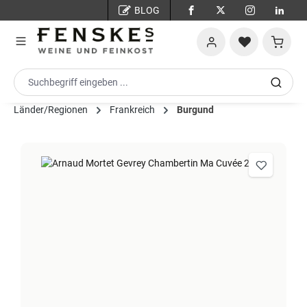
BLOG
Zum Hauptinhalt springen
Warenko
Länder/Regionen
Frankreich
Burgund
Bildergalerie überspringen