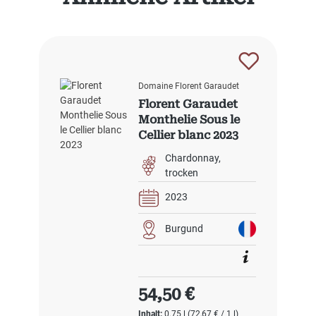
Domaine Florent Garaudet
Florent Garaudet
Monthelie Sous le
Cellier blanc 2023
Chardonnay
trocken
2023
Burgund
Regulärer Preis:
54,50 €
Inhalt:
0.75 l
(72,67 € / 1 l)