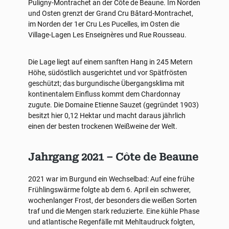
Puligny-Montrachet an der Côte de Beaune. Im Norden
und Osten grenzt der Grand Cru Bâtard-Montrachet,
im Norden der 1er Cru Les Pucelles, im Osten die
Village-Lagen Les Enseignères und Rue Rousseau.
Die Lage liegt auf einem sanften Hang in 245 Metern
Höhe, südöstlich ausgerichtet und vor Spätfrösten
geschützt; das burgundische Übergangsklima mit
kontinentalem Einfluss kommt dem Chardonnay
zugute. Die Domaine Etienne Sauzet (gegründet 1903)
besitzt hier 0,12 Hektar und macht daraus jährlich
einen der besten trockenen Weißweine der Welt.
Jahrgang 2021 – Côte de Beaune
2021 war im Burgund ein Wechselbad: Auf eine frühe
Frühlingswärme folgte ab dem 6. April ein schwerer,
wochenlanger Frost, der besonders die weißen Sorten
traf und die Mengen stark reduzierte. Eine kühle Phase
und atlantische Regenfälle mit Mehltaudruck folgten,