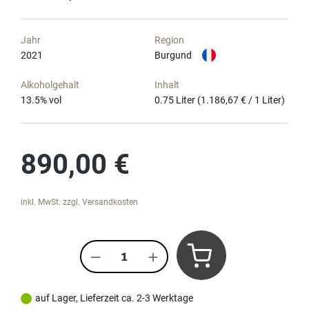
Jahr
Region
2021
Burgund
Alkoholgehalt
Inhalt
13.5
% vol
0.75 Liter
(1.186,67 € / 1 Liter)
Regulärer Preis:
890,00 €
inkl. MwSt. zzgl. Versandkosten
Produkt Anzahl: Gib den gewünscht
auf Lager, Lieferzeit ca. 2-3 Werktage