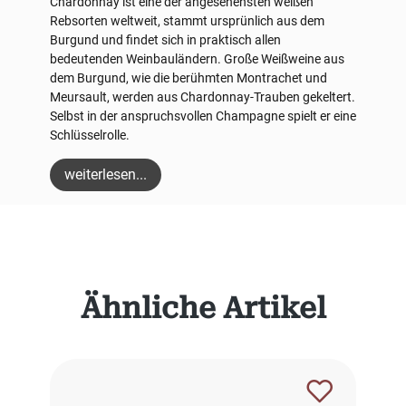
Chardonnay ist eine der angesehensten weißen
Rebsorten weltweit, stammt ursprünlich aus dem
Burgund und findet sich in praktisch allen
bedeutenden Weinbauländern. Große Weißweine aus
dem Burgund, wie die berühmten Montrachet und
Meursault, werden aus Chardonnay-Trauben gekeltert.
Selbst in der anspruchsvollen Champagne spielt er eine
Schlüsselrolle.
weiterlesen...
Produktgalerie überspringen
Ähnliche Artikel