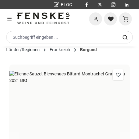
BLOG
Zum Hauptinhalt springen
Warenko
Länder/Regionen
Frankreich
Burgund
Bildergalerie überspringen