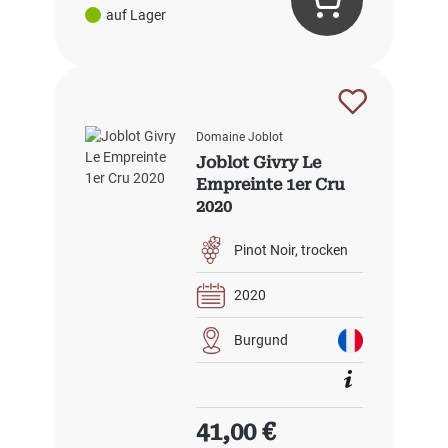
auf Lager
Domaine Joblot
Joblot Givry Le
Empreinte 1er Cru
2020
Pinot Noir
trocken
2020
Burgund
Regulärer Preis:
41,00 €