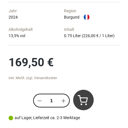
Jahr
Region
2024
Burgund
Alkoholgehalt
Inhalt
13,5
% vol
0.75 Liter
(226,00 € / 1 Liter)
Regulärer Preis:
169,50 €
inkl. MwSt. zzgl. Versandkosten
Produkt Anzahl: Gib den gewünscht
auf Lager, Lieferzeit ca. 2-3 Werktage