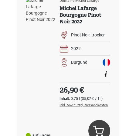
Domaine Michel Lafarge
Michel Lafarge
Bourgogne Pinot
Noir 2022
Pinot Noir
trocken
2022
Burgund
Regulärer Preis:
26,90 €
Inhalt:
0.75 l
(35,87 € / 1 l)
inkl. MwSt. zzgl. Versandkosten
auf Lager