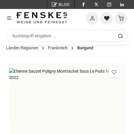
BLOG
Zum Hauptinhalt springen
Warenko
Länder/Regionen
Frankreich
Burgund
Bildergalerie überspringen