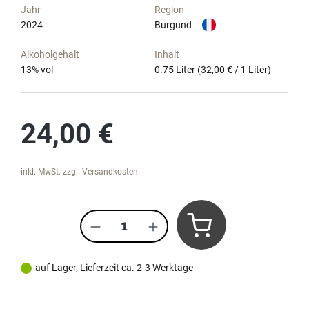
Jahr
Region
2024
Burgund
Alkoholgehalt
Inhalt
13
% vol
0.75 Liter
(32,00 € / 1 Liter)
Regulärer Preis:
24,00 €
inkl. MwSt. zzgl. Versandkosten
Produkt Anzahl: Gib den gewünscht
auf Lager, Lieferzeit ca. 2-3 Werktage