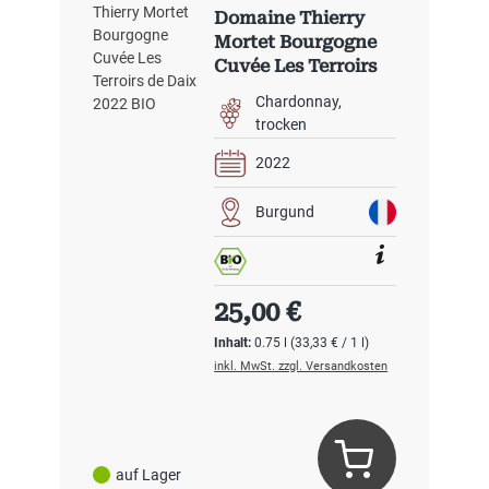
Domaine Thierry
Mortet Bourgogne
Cuvée Les Terroirs
de Daix 2022 BIO
Chardonnay
trocken
2022
Burgund
Regulärer Preis:
25,00 €
Inhalt:
0.75 l
(33,33 € / 1 l)
inkl. MwSt. zzgl. Versandkosten
auf Lager