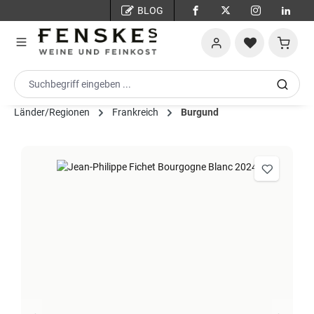
BLOG
Zum Hauptinhalt springen
Warenko
Länder/Regionen
Frankreich
Burgund
Bildergalerie überspringen