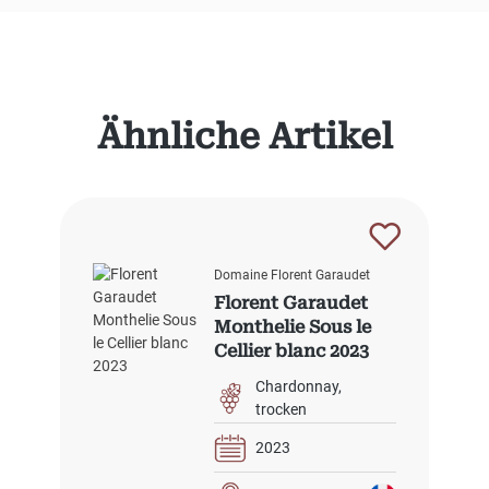
Produktgalerie überspringen
Ähnliche Artikel
Domaine Florent Garaudet
Florent Garaudet
Monthelie Sous le
Cellier blanc 2023
Chardonnay
trocken
2023