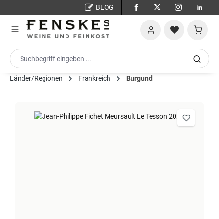
BLOG
Zum Hauptinhalt springen
Warenko
Länder/Regionen
Frankreich
Burgund
Bildergalerie überspringen