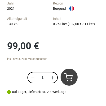
Jahr
Region
2021
Burgund
Alkoholgehalt
Inhalt
13
% vol
0.75 Liter
(132,00 € / 1 Liter)
Regulärer Preis:
99,00 €
inkl. MwSt. zzgl. Versandkosten
Produkt Anzahl: Gib den gewünscht
auf Lager, Lieferzeit ca. 2-3 Werktage