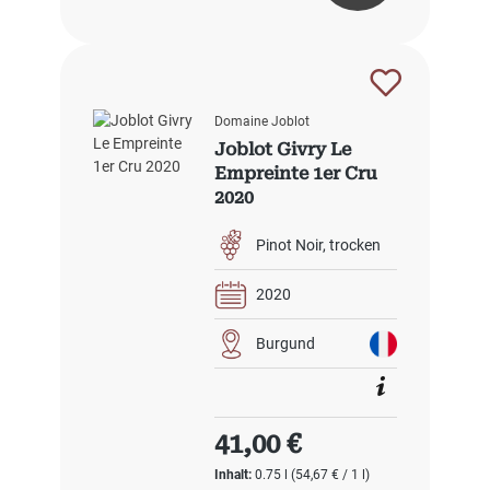
Domaine Joblot
Joblot Givry Le
Empreinte 1er Cru
2020
Pinot Noir
trocken
2020
Burgund
Regulärer Preis:
41,00 €
Inhalt:
0.75 l
(54,67 € / 1 l)