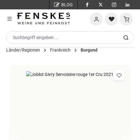
BLOG
Zum Hauptinhalt springen
Warenko
Länder/Regionen
Frankreich
Burgund
Bildergalerie überspringen