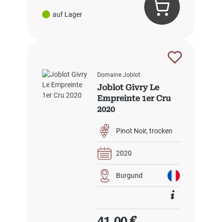
auf Lager
Domaine Joblot
Joblot Givry Le
Empreinte 1er Cru
2020
Pinot Noir
trocken
2020
Burgund
Regulärer Preis:
41,00 €