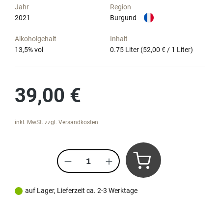
Jahr
Region
2021
Burgund
Alkoholgehalt
Inhalt
13,5
% vol
0.75 Liter
(52,00 € / 1 Liter)
Regulärer Preis:
39,00 €
inkl. MwSt. zzgl. Versandkosten
Produkt Anzahl: Gib den gewünscht
auf Lager, Lieferzeit ca. 2-3 Werktage