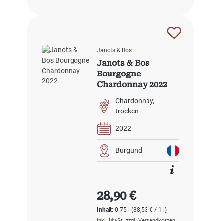
Janots & Bos
Janots & Bos
Bourgogne
Chardonnay 2022
Chardonnay
trocken
2022
Burgund
Regulärer Preis:
28,90 €
Inhalt:
0.75 l
(38,53 € / 1 l)
inkl. MwSt. zzgl. Versandkosten