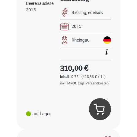
Beerenauslese 2015
Riesling
edelsüß
2015
Rheingau
Regulärer Preis:
310,00 €
Inhalt:
0.75 l
(413,33 € / 1 l)
inkl. MwSt. zzgl. Versandkosten
auf Lager