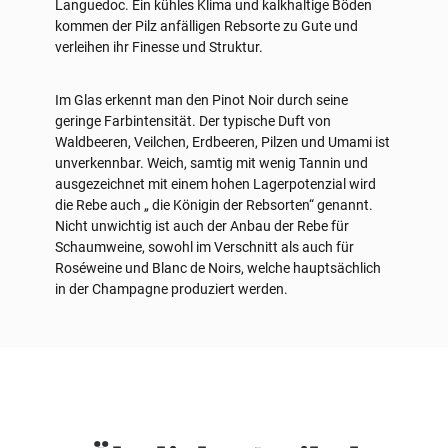
Languedoc. Ein kühles Klima und kalkhaltige Böden
kommen der Pilz anfälligen Rebsorte zu Gute und
verleihen ihr Finesse und Struktur.
Im Glas erkennt man den Pinot Noir durch seine
geringe Farbintensität. Der typische Duft von
Waldbeeren, Veilchen, Erdbeeren, Pilzen und Umami ist
unverkennbar. Weich, samtig mit wenig Tannin und
ausgezeichnet mit einem hohen Lagerpotenzial wird
die Rebe auch „ die Königin der Rebsorten“ genannt.
Nicht unwichtig ist auch der Anbau der Rebe für
Schaumweine, sowohl im Verschnitt als auch für
Roséweine und Blanc de Noirs, welche hauptsächlich
in der Champagne produziert werden.
Produktgalerie überspringen