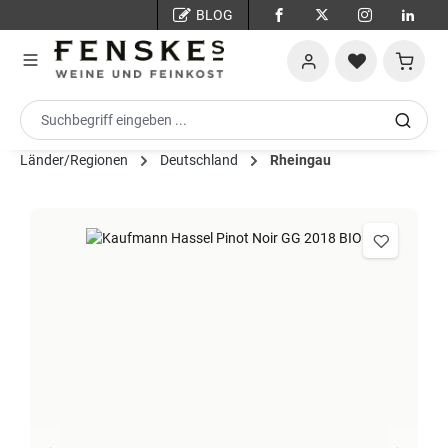
BLOG
Zum Hauptinhalt springen
Warenko
Länder/Regionen
Deutschland
Rheingau
Bildergalerie überspringen