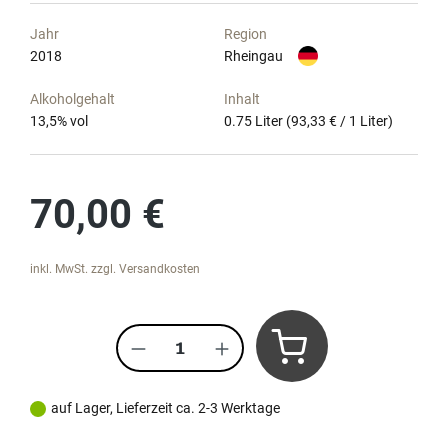
Jahr
Region
2018
Rheingau
Alkoholgehalt
Inhalt
13,5
% vol
0.75 Liter
(93,33 € / 1 Liter)
Regulärer Preis:
70,00 €
inkl. MwSt. zzgl. Versandkosten
Produkt Anzahl: Gib den gewünscht
auf Lager, Lieferzeit ca. 2-3 Werktage