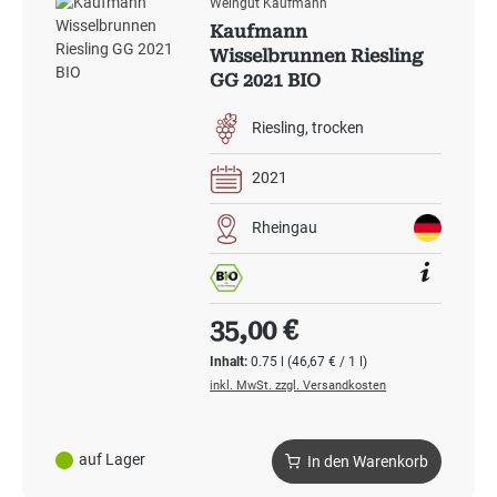
Weingut Kaufmann
Kaufmann
Wisselbrunnen Riesling
GG 2021 BIO
Riesling
trocken
2021
Rheingau
Regulärer Preis:
35,00 €
Inhalt:
0.75 l
(46,67 € / 1 l)
inkl. MwSt. zzgl. Versandkosten
auf Lager
In den Warenkorb