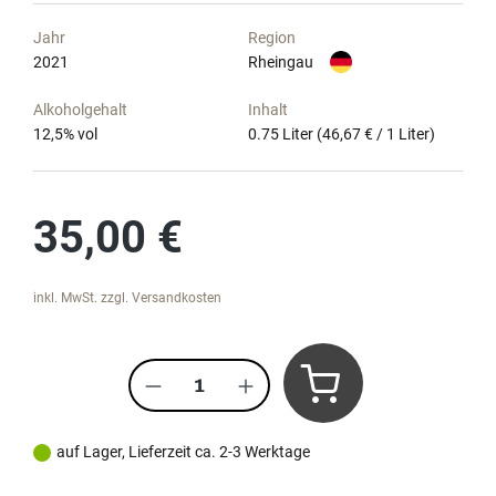
Jahr
Region
2021
Rheingau
Alkoholgehalt
Inhalt
12,5
% vol
0.75 Liter
(46,67 € / 1 Liter)
Regulärer Preis:
35,00 €
inkl. MwSt. zzgl. Versandkosten
Produkt Anzahl: Gib den gewünscht
auf Lager, Lieferzeit ca. 2-3 Werktage