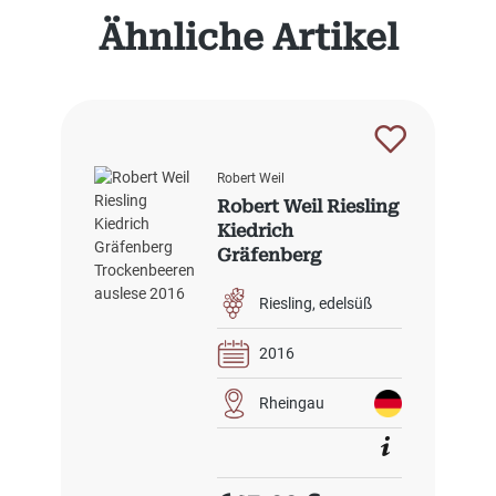
Produktgalerie überspringen
Ähnliche Artikel
Robert Weil
Robert Weil Riesling
Kiedrich
Gräfenberg
Trockenbeerenausl
ese 2016
Riesling
edelsüß
2016
Rheingau
Regulärer Preis: