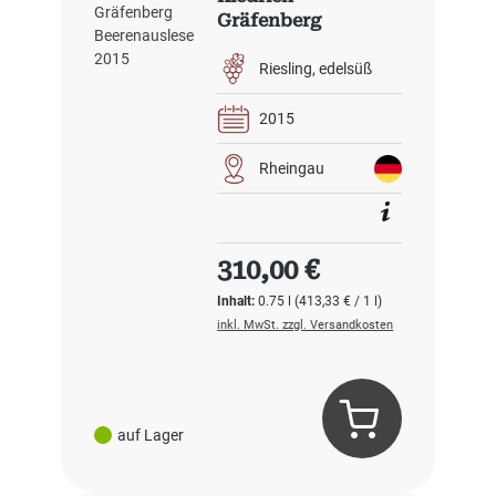
Gräfenberg
Beerenauslese 2015
Riesling
edelsüß
2015
Rheingau
Regulärer Preis:
310,00 €
Inhalt:
0.75 l
(413,33 € / 1 l)
inkl. MwSt. zzgl. Versandkosten
auf Lager