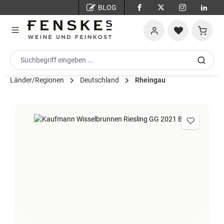
BLOG
Zum Hauptinhalt springen
Warenko
Länder/Regionen
Deutschland
Rheingau
Bildergalerie überspringen