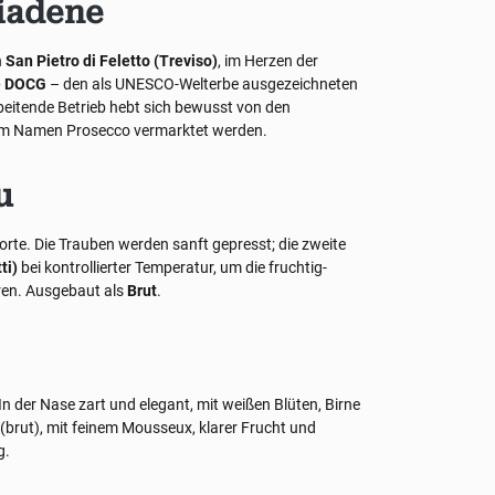
iadene
n
San Pietro di Feletto (Treviso)
, im Herzen der
e DOCG
– den als UNESCO-Welterbe ausgezeichneten
beitende Betrieb hebt sich bewusst von den
em Namen Prosecco vermarktet werden.
u
orte. Die Trauben werden sanft gepresst; die zweite
ti)
bei kontrollierter Temperatur, um die fruchtig-
hren. Ausgebaut als
Brut
.
 In der Nase zart und elegant, mit weißen Blüten, Birne
(brut), mit feinem Mousseux, klarer Frucht und
g.