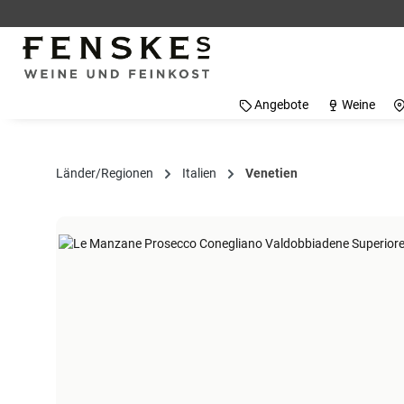
 Hauptinhalt springen
Zur Suche springen
Zur Hauptnavigation springen
Angebote
Weine
Länder/Regionen
Italien
Venetien
Bildergalerie überspringen