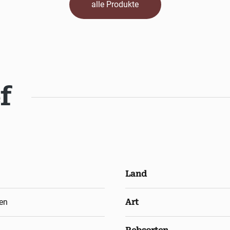
alle Produkte
f
Land
en
Art