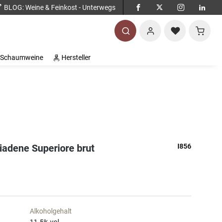
BLOG
: Weine & Feinkost - Unterwegs
Warenko
Schaumweine
Hersteller
iadene Superiore brut
I856
Alkoholgehalt