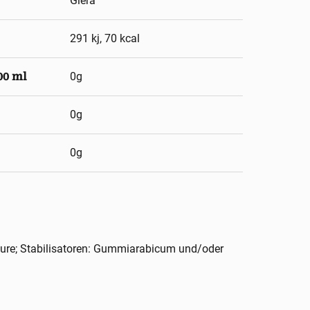
Glera
291 kj, 70 kcal
00 ml
0g
0g
0g
säure; Stabilisatoren: Gummiarabicum und/oder