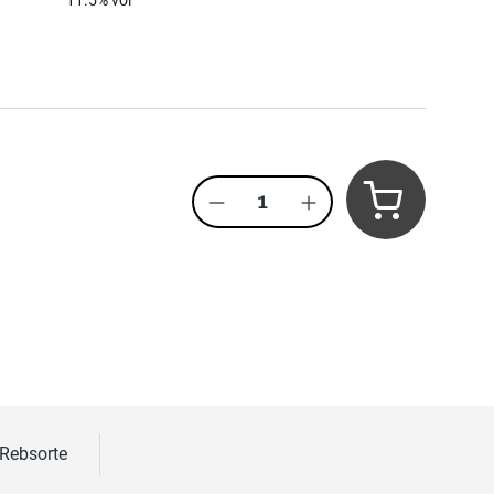
11.5
% vol
Produkt Anzahl: Gib den 
 Rebsorte