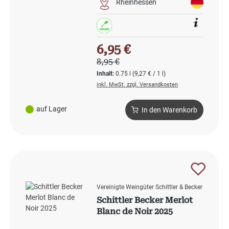
Rheinhessen
Verkaufspreis:
6,95 €
Regulärer Preis:
8,95 €
Inhalt:
0.75 l
(9,27 € / 1 l)
inkl. MwSt. zzgl. Versandkosten
auf Lager
In den Warenkorb
Vereinigte Weingüter Schittler & Becker
Schittler Becker Merlot
Blanc de Noir 2025