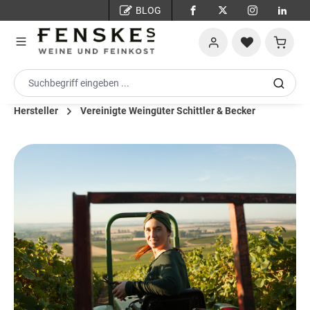
BLOG
Zum Hauptinhalt springen
Warenko
Hersteller
Vereinigte Weingüter Schittler & Becker