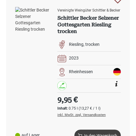
Vereinigte Weingüter Schittler & Becker
Schittler Becker Selzener
Gottesgarten Riesling
trocken
Riesling
trocken
2023
Rheinhessen
Regulärer Preis:
9,95 €
Inhalt:
0.75 l
(13,27 € / 1 l)
inkl. MwSt. zzgl. Versandkosten
auf Lager
In den Warenkorb