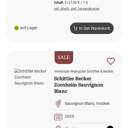
Inhalt:
3 l
(7,00 € / 1 l)
inkl. MwSt. zzgl. Versandkosten
auf Lager
In den Warenkorb
SALE
Vereinigte Weingüter Schittler & Becker
Schittler Becker
Zornheim Sauvignon
Blanc
Sauvignon Blanc
trocken
2025