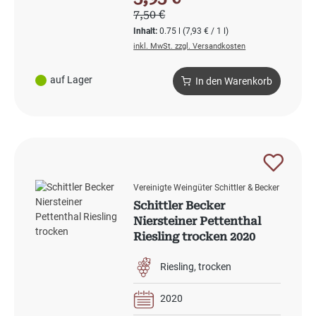
Regulärer Preis:
7,50 €
Inhalt:
0.75 l
(7,93 € / 1 l)
inkl. MwSt. zzgl. Versandkosten
auf Lager
In den Warenkorb
Vereinigte Weingüter Schittler & Becker
Schittler Becker
Niersteiner Pettenthal
Riesling trocken 2020
Riesling
trocken
2020