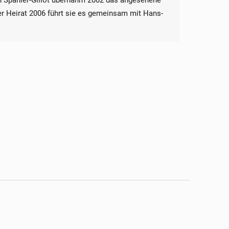
in Spanier-Gillot übernahm 2002 das angesehene
rer Heirat 2006 führt sie es gemeinsam mit Hans-