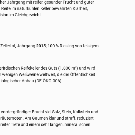
er Jahrgang mit reifer, gesunder Frucht und guter
 Reife im naturkühlen Keller bewahrten Klarheit,
ision im Gleichgewicht.
 Zellertal, Jahrgang
2015
; 100 % Riesling von felsigem
erirdischen Reifekeller des Guts (1.800 m²) und wird
r wenigen Weißweine weltweit, die der Öffentlichkeit
 Biologischer Anbau (DE-ÖKO-006).
tt vordergründiger Frucht viel Salz, Stein, Kalkstein und
Kräuternoten. Am Gaumen klar und straff, reduziert
 reifer Tiefe und einem sehr langen, mineralischen