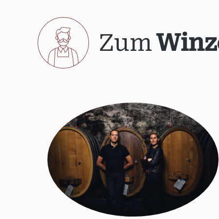
Zum
Winz