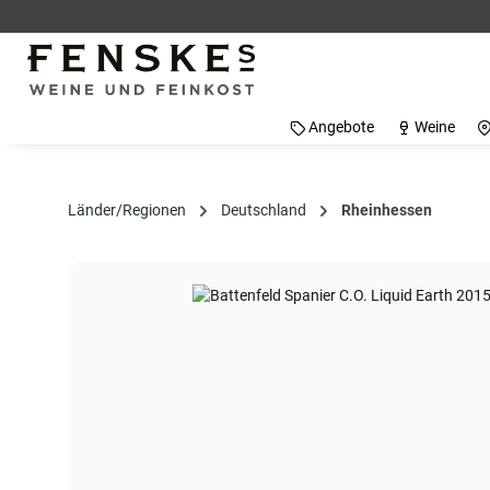
 Hauptinhalt springen
Zur Suche springen
Zur Hauptnavigation springen
Angebote
Weine
Länder/Regionen
Deutschland
Rheinhessen
Bildergalerie überspringen