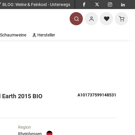
BLOG
: Weine & Feinkost - Unterwegs
Warenko
Schaumweine
Hersteller
d Earth 2015 BIO
A101737599148531
Region
Rheinhessen