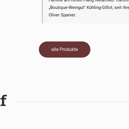
Familie am Roten Hang niederließ. Carol
„Boutique-Weingut" Kühling-Gillot; seit ih
Oliver Spanier.
alle Produkte
f