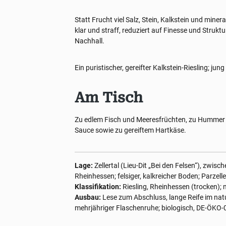
Statt Frucht viel Salz, Stein, Kalkstein und mine
klar und straff, reduziert auf Finesse und Strukt
Nachhall.
Ein puristischer, gereifter Kalkstein-Riesling; jun
Am Tisch
Zu edlem Fisch und Meeresfrüchten, zu Hummer u
Sauce sowie zu gereiftem Hartkäse.
Lage:
Zellertal (Lieu-Dit „Bei den Felsen“), zwi
Rheinhessen; felsiger, kalkreicher Boden; Parzellen
Klassifikation:
Riesling, Rheinhessen (trocken); n
Ausbau:
Lese zum Abschluss, lange Reife im natu
mehrjähriger Flaschenruhe; biologisch, DE-ÖKO-