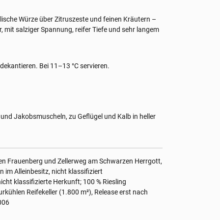
ralische Würze über Zitruszeste und feinen Kräutern –
ur, mit salziger Spannung, reifer Tiefe und sehr langem
g dekantieren. Bei 11–13 °C servieren.
nd Jakobsmuscheln, zu Geflügel und Kalb in heller
schen Frauenberg und Zellerweg am Schwarzen Herrgott,
 im Alleinbesitz, nicht klassifiziert
icht klassifizierte Herkunft; 100 % Riesling
rkühlen Reifekeller (1.800 m²), Release erst nach
006