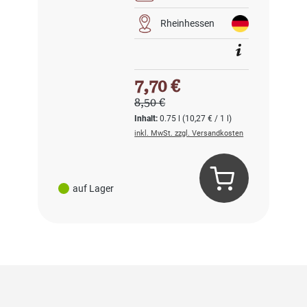
Rheinhessen
Verkaufspreis:
7,70 €
Regulärer Preis:
8,50 €
Inhalt:
0.75 l
(10,27 € / 1 l)
inkl. MwSt. zzgl. Versandkosten
auf Lager