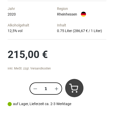
Jahr
Region
2020
Rheinhessen
Alkoholgehalt
Inhalt
12,5
% vol
0.75 Liter
(286,67 € / 1 Liter)
Regulärer Preis:
215,00 €
inkl. MwSt. zzgl. Versandkosten
Produkt Anzahl: Gib den gewünscht
auf Lager, Lieferzeit ca. 2-3 Werktage