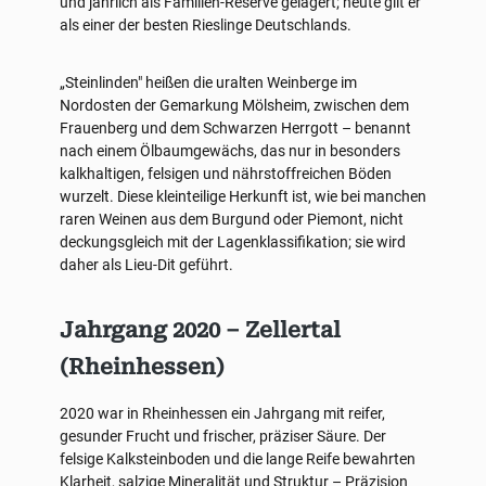
und jährlich als Familien-Reserve gelagert; heute gilt er
als einer der besten Rieslinge Deutschlands.
„Steinlinden" heißen die uralten Weinberge im
Nordosten der Gemarkung Mölsheim, zwischen dem
Frauenberg und dem Schwarzen Herrgott – benannt
nach einem Ölbaumgewächs, das nur in besonders
kalkhaltigen, felsigen und nährstoffreichen Böden
wurzelt. Diese kleinteilige Herkunft ist, wie bei manchen
raren Weinen aus dem Burgund oder Piemont, nicht
deckungsgleich mit der Lagenklassifikation; sie wird
daher als Lieu-Dit geführt.
Jahrgang 2020 – Zellertal
(Rheinhessen)
2020 war in Rheinhessen ein Jahrgang mit reifer,
gesunder Frucht und frischer, präziser Säure. Der
felsige Kalksteinboden und die lange Reife bewahrten
Klarheit, salzige Mineralität und Struktur – Präzision