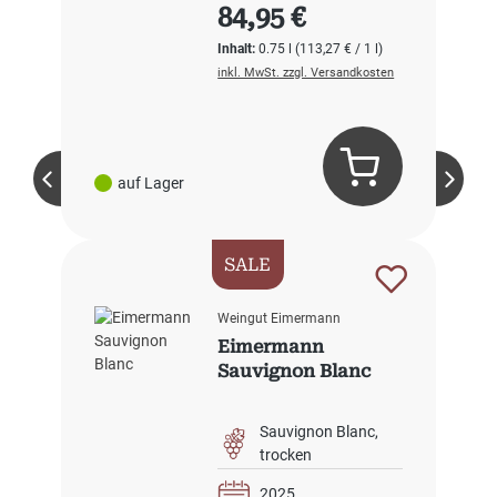
Regulärer Preis:
84,95 €
Inhalt:
0.75 l
(113,27 € / 1 l)
inkl. MwSt. zzgl. Versandkosten
auf Lager
SALE
Weingut Eimermann
Eimermann
Sauvignon Blanc
Sauvignon Blanc
trocken
2025