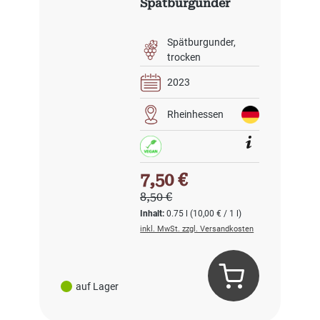
Spätburgunder
Spätburgunder
trocken
2023
Rheinhessen
Verkaufspreis:
7,50 €
Regulärer Preis:
8,50 €
Inhalt:
0.75 l
(10,00 € / 1 l)
inkl. MwSt. zzgl. Versandkosten
auf Lager