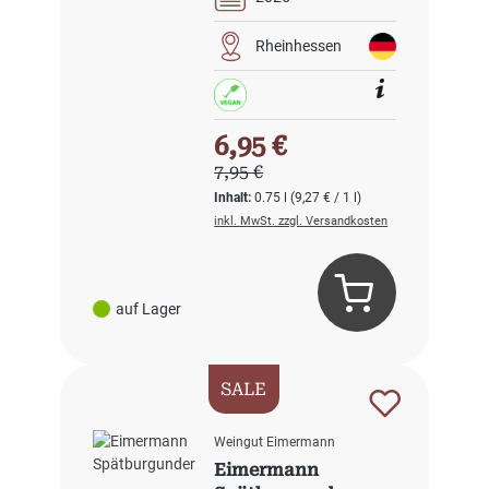
Rheinhessen
Verkaufspreis:
6,95 €
Regulärer Preis:
7,95 €
Inhalt:
0.75 l
(9,27 € / 1 l)
inkl. MwSt. zzgl. Versandkosten
auf Lager
SALE
Weingut Eimermann
Eimermann