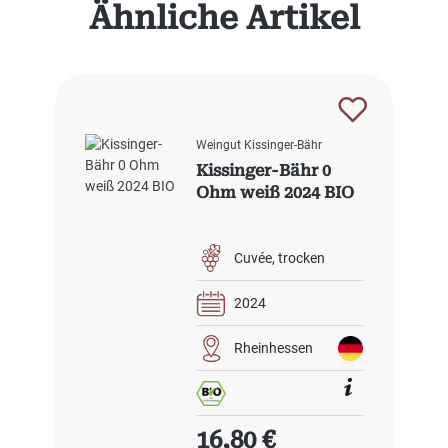
Produktgalerie überspringen
Ähnliche Artikel
Weingut Kissinger-Bähr
Kissinger-Bähr 0
Ohm weiß 2024 BIO
Cuvée
trocken
2024
Rheinhessen
Regulärer Preis:
16,80 €