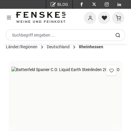
BLOG
Zum Hauptinhalt springen
Warenko
Länder/Regionen
Deutschland
Rheinhessen
Bildergalerie überspringen