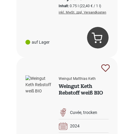
Inhalt:
0.75 l
(22,40 € / 1 l)
inkl. MwSt. zzgl. Versandkosten
auf Lager
Weingut Matthias Keth
Weingut Keth
Rebstoff weiß BIO
Cuvée
trocken
2024