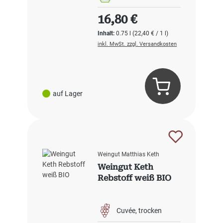
Regulärer Preis:
16,80 €
Inhalt:
0.75 l
(22,40 € / 1 l)
inkl. MwSt. zzgl. Versandkosten
auf Lager
Weingut Matthias Keth
Weingut Keth
Rebstoff weiß BIO
Cuvée
trocken