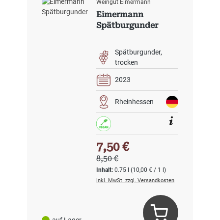
Weingut Eimermann
Eimermann
Spätburgunder
Spätburgunder
trocken
2023
Rheinhessen
Verkaufspreis:
7,50 €
Regulärer Preis:
8,50 €
Inhalt:
0.75 l
(10,00 € / 1 l)
inkl. MwSt. zzgl. Versandkosten
auf Lager