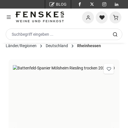
BLOG
Zum Hauptinhalt springen
Warenko
Länder/Regionen
Deutschland
Rheinhessen
Bildergalerie überspringen