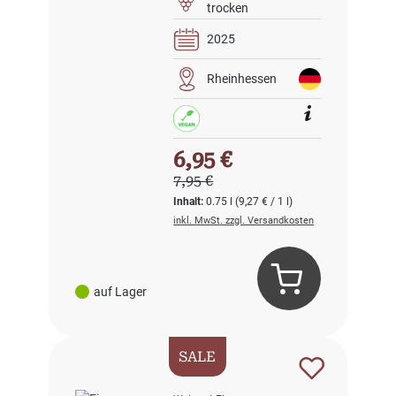
trocken
2025
Rheinhessen
Verkaufspreis:
6,95 €
Regulärer Preis:
7,95 €
Inhalt:
0.75 l
(9,27 € / 1 l)
inkl. MwSt. zzgl. Versandkosten
auf Lager
SALE