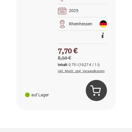
2025
Rheinhessen
Verkaufspreis:
7,70 €
Regulärer Preis:
8,50 €
Inhalt:
0.75 l
(10,27 € / 1 l)
inkl. MwSt. zzgl. Versandkosten
auf Lager