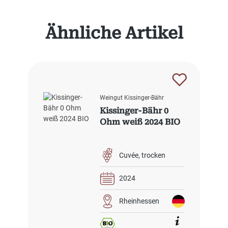
Produktgalerie überspringen
Ähnliche Artikel
Weingut Kissinger-Bähr
Kissinger-Bähr 0
Ohm weiß 2024 BIO
Cuvée
trocken
2024
Rheinhessen