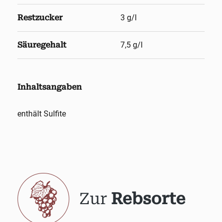
Restzucker
3 g/l
Säuregehalt
7,5 g/l
Inhaltsangaben
enthält Sulfite
Zur
Rebsorte