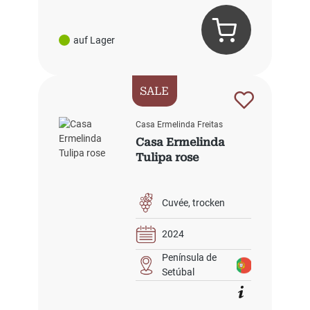
auf Lager
SALE
Casa Ermelinda Freitas
Casa Ermelinda
Tulipa rose
Cuvée
trocken
2024
Península de
Setúbal