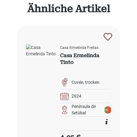
Produktgalerie überspringen
Ähnliche Artikel
Casa Ermelinda Freitas
Casa Ermelinda
Tinto
Cuvée
trocken
2024
Península de
Setúbal
Regulärer Preis: