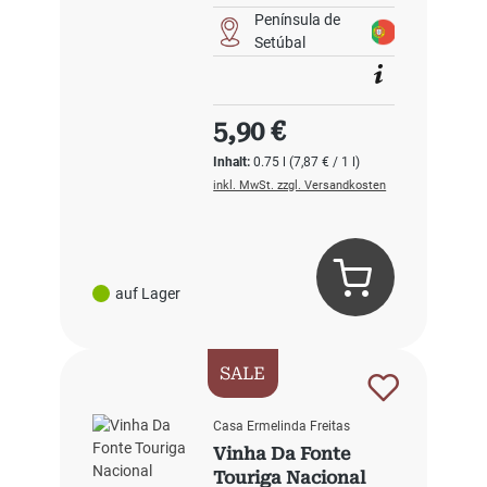
Península de
Setúbal
Regulärer Preis:
5,90 €
Inhalt:
0.75 l
(7,87 € / 1 l)
inkl. MwSt. zzgl. Versandkosten
auf Lager
SALE
Casa Ermelinda Freitas
Vinha Da Fonte
Touriga Nacional