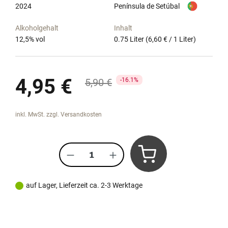
2024
Península de Setúbal
Alkoholgehalt
Inhalt
12,5
% vol
0.75 Liter
(6,60 € / 1 Liter)
Verkaufspreis:
4,95 €
Regulärer Preis:
5,90 €
16.1%
inkl. MwSt. zzgl. Versandkosten
Produkt Anzahl: Gib den gewünscht
auf Lager, Lieferzeit ca. 2-3 Werktage