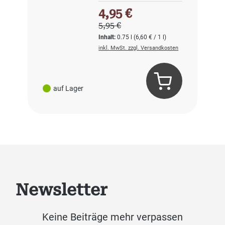
Verkaufspreis:
4,95 €
Regulärer Preis:
5,95 €
Inhalt:
0.75 l
(6,60 € / 1 l)
inkl. MwSt. zzgl. Versandkosten
auf Lager
Newsletter
Keine Beiträge mehr verpassen