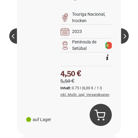
Touriga Nacional
trocken
2023
Península de
Setúbal
Verkaufspreis:
4,50 €
Regulärer Preis:
5,50 €
Inhalt:
0.75 l
(6,00 € / 1 l)
inkl. MwSt. zzgl. Versandkosten
auf Lager