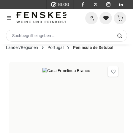
BLOG
Zum Hauptinhalt springen
Warenko
Länder/Regionen
Portugal
Península de Setúbal
Bildergalerie überspringen