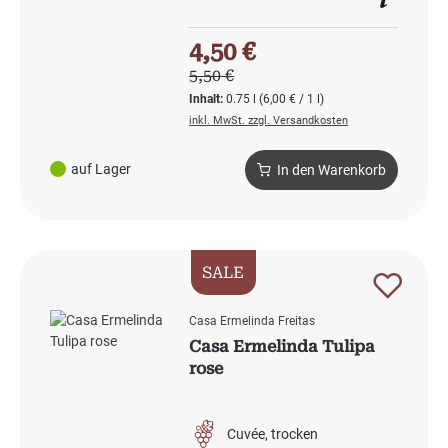
Verkaufspreis:
4,50 €
Regulärer Preis:
5,50 €
Inhalt:
0.75 l
(6,00 € / 1 l)
inkl. MwSt. zzgl. Versandkosten
auf Lager
In den Warenkorb
SALE
Casa Ermelinda Freitas
Casa Ermelinda Tulipa
rose
Cuvée
trocken