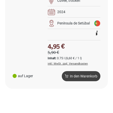
Cuvée
trocken
2024
Península de Setúbal
Verkaufspreis:
4,95 €
Regulärer Preis:
5,90 €
Inhalt:
0.75 l
(6,60 € / 1 l)
inkl. MwSt. zzgl. Versandkosten
auf Lager
In den Warenkorb