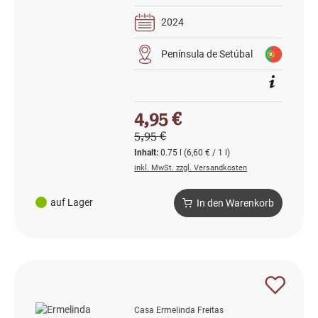
2024
Península de Setúbal
Verkaufspreis:
4,95 €
Regulärer Preis:
5,95 €
Inhalt:
0.75 l
(6,60 € / 1 l)
inkl. MwSt. zzgl. Versandkosten
auf Lager
In den Warenkorb
Casa Ermelinda Freitas