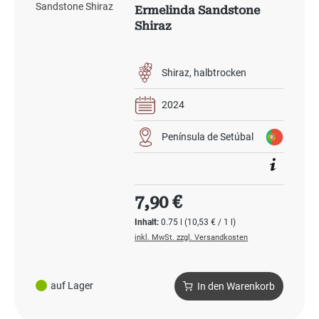
Ermelinda Sandstone
Shiraz
Shiraz
halbtrocken
2024
Península de Setúbal
Regulärer Preis:
7,90 €
Inhalt:
0.75 l
(10,53 € / 1 l)
inkl. MwSt. zzgl. Versandkosten
auf Lager
In den Warenkorb