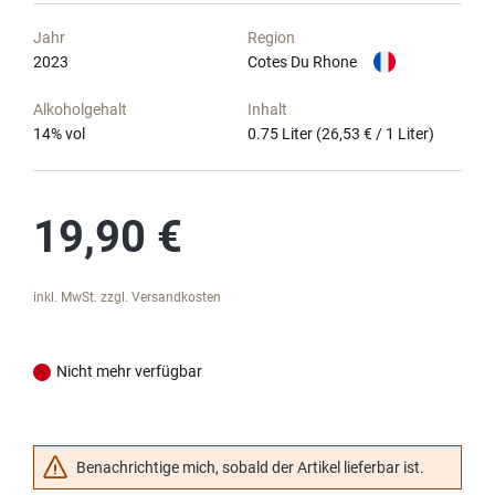
Jahr
Region
2023
Cotes Du Rhone
Alkoholgehalt
Inhalt
14
% vol
0.75 Liter
(26,53 € / 1 Liter)
Regulärer Preis:
19,90 €
inkl. MwSt. zzgl. Versandkosten
Nicht mehr verfügbar
Benachrichtige mich, sobald der Artikel lieferbar ist.