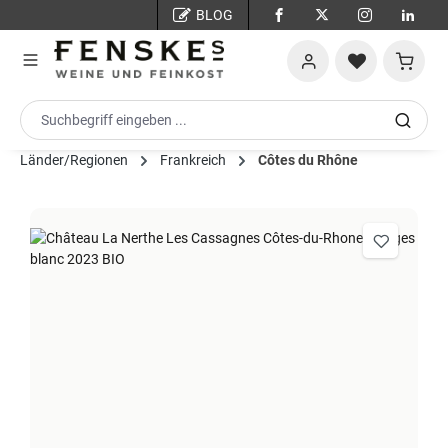
BLOG
Zum Hauptinhalt springen
Warenko
Länder/Regionen
Frankreich
Côtes du Rhône
Bildergalerie überspringen