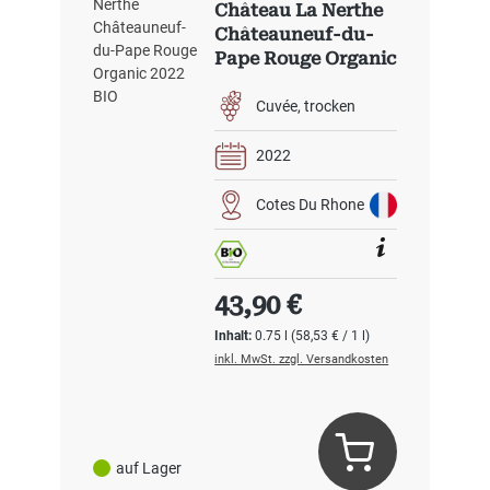
Château La Nerthe
Châteauneuf-du-
Pape Rouge Organic
2022 BIO
Cuvée
trocken
2022
Cotes Du Rhone
Regulärer Preis:
43,90 €
Inhalt:
0.75 l
(58,53 € / 1 l)
inkl. MwSt. zzgl. Versandkosten
auf Lager