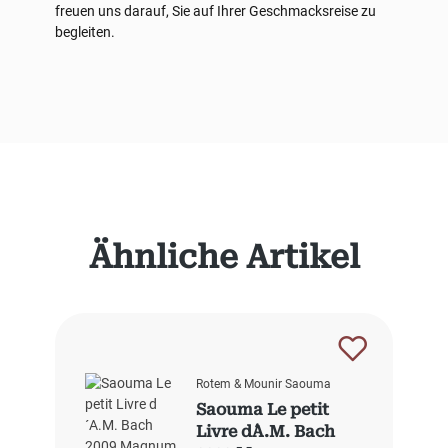
freuen uns darauf, Sie auf Ihrer Geschmacksreise zu
begleiten.
Produktgalerie überspringen
Ähnliche Artikel
Rotem & Mounir Saouma
Saouma Le petit
Livre d´A.M. Bach