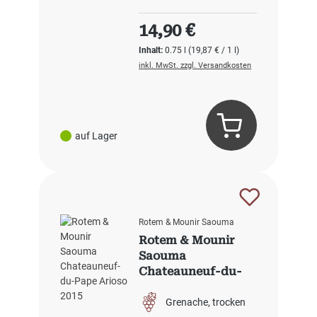
Regulärer Preis:
14,90 €
Inhalt:
0.75 l
(19,87 € / 1 l)
inkl. MwSt. zzgl. Versandkosten
auf Lager
Rotem & Mounir Saouma
Rotem & Mounir
Saouma
Chateauneuf-du-
Pape Arioso 2015
Grenache
trocken