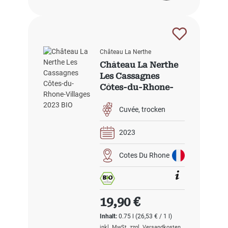
Château La Nerthe
Château La Nerthe
Les Cassagnes
Côtes-du-Rhone-
Villages 2023 BIO
Cuvée
trocken
2023
Cotes Du Rhone
Regulärer Preis:
19,90 €
Inhalt:
0.75 l
(26,53 € / 1 l)
inkl. MwSt. zzgl. Versandkosten