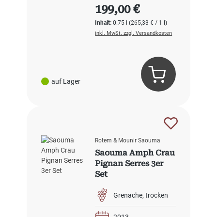
Regulärer Preis:
199,00 €
Inhalt:
0.75 l
(265,33 € / 1 l)
inkl. MwSt. zzgl. Versandkosten
auf Lager
Rotem & Mounir Saouma
Saouma Amph Crau
Pignan Serres 3er
Set
Grenache
trocken
2013