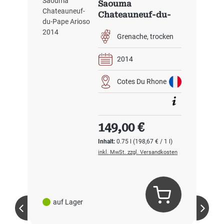
Saouma
Chateauneuf-du-
Pape Arioso 2014
Grenache
trocken
2014
Cotes Du Rhone
Regulärer Preis:
149,00 €
Inhalt:
0.75 l
(198,67 € / 1 l)
inkl. MwSt. zzgl. Versandkosten
auf Lager