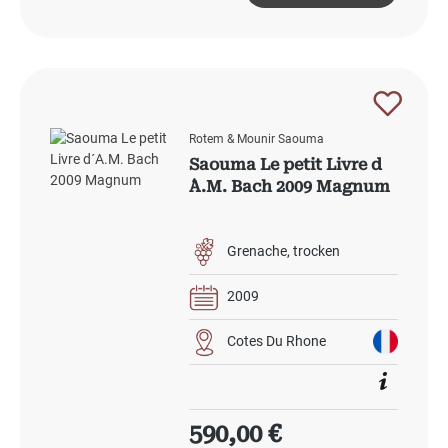
Rotem & Mounir Saouma
Saouma Le petit Livre d
´A.M. Bach 2009 Magnum
Grenache
trocken
2009
Cotes Du Rhone
Regulärer Preis:
590,00 €