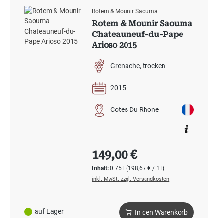
Rotem & Mounir Saouma
Rotem & Mounir Saouma
Chateauneuf-du-Pape
Arioso 2015
Grenache
trocken
2015
Cotes Du Rhone
Regulärer Preis:
149,00 €
Inhalt:
0.75 l
(198,67 € / 1 l)
inkl. MwSt. zzgl. Versandkosten
auf Lager
In den Warenkorb