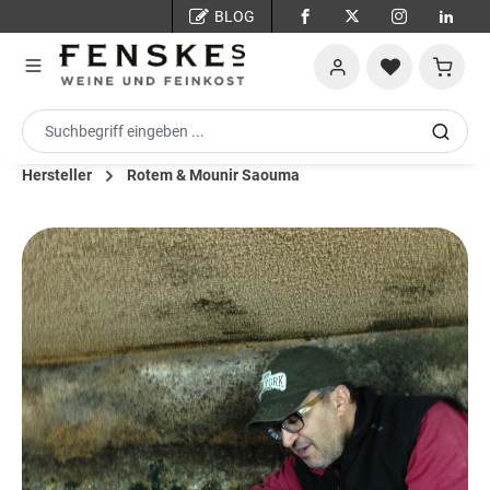
BLOG
Zum Hauptinhalt springen
Warenko
Hersteller
Rotem & Mounir Saouma