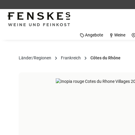
 Hauptinhalt springen
Zur Suche springen
Zur Hauptnavigation springen
Angebote
Weine
Länder/Regionen
Frankreich
Côtes du Rhône
Bildergalerie überspringen