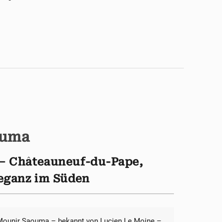
ouma
– Châteauneuf-du-Pape,
eganz im Süden
Mounir Saouma – bekannt von Lucien Le Moine –