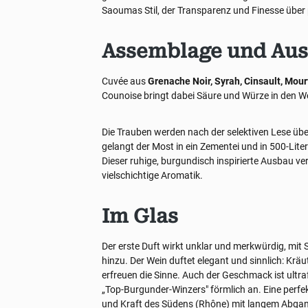
Saoumas Stil, der Transparenz und Finesse über p
Assemblage und Au
Cuvée aus
Grenache Noir, Syrah, Cinsault, Mou
Counoise bringt dabei Säure und Würze in den W
Die Trauben werden nach der selektiven Lese übe
gelangt der Most in ein Zementei und in 500-Liter
Dieser ruhige, burgundisch inspirierte Ausbau ver
vielschichtige Aromatik.
Im Glas
Der erste Duft wirkt unklar und merkwürdig, mit 
hinzu. Der Wein duftet elegant und sinnlich: Krä
erfreuen die Sinne. Auch der Geschmack ist ultr
„Top-Burgunder-Winzers" förmlich an. Eine perf
und Kraft des Südens (Rhône) mit langem Abga