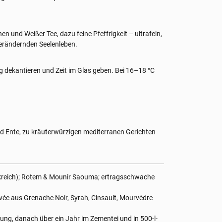
en und Weißer Tee, dazu feine Pfeffrigkeit – ultrafein,
erändernden Seelenleben.
ig dekantieren und Zeit im Glas geben. Bei 16–18 °C
 Ente, zu kräuterwürzigen mediterranen Gerichten
nkreich); Rotem & Mounir Saouma; ertragsschwache
ée aus Grenache Noir, Syrah, Cinsault, Mourvèdre
ung, danach über ein Jahr im Zementei und in 500-l-