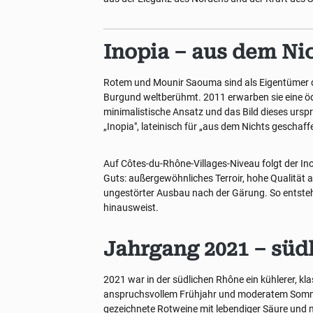
Inopia – aus dem Ni
Rotem und Mounir Saouma sind als Eigentümer 
Burgund weltberühmt. 2011 erwarben sie eine öde
minimalistische Ansatz und das Bild dieses ursp
„Inopia", lateinisch für „aus dem Nichts geschaff
Auf Côtes-du-Rhône-Villages-Niveau folgt der In
Guts: außergewöhnliches Terroir, hohe Qualität
ungestörter Ausbau nach der Gärung. So entsteht
hinausweist.
Jahrgang 2021 – süd
2021 war in der südlichen Rhône ein kühlerer, kl
anspruchsvollem Frühjahr und moderatem Sommer
gezeichnete Rotweine mit lebendiger Säure und 