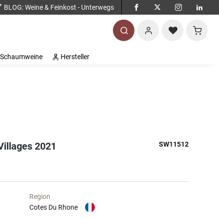
BLOG
: Weine & Feinkost - Unterwegs
Warenko
Schaumweine
Hersteller
Villages 2021
SW11512
Region
Cotes Du Rhone