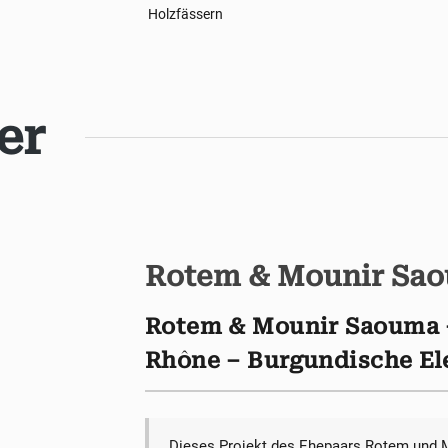
Holzfässern
er
Rotem & Mounir Sa
Rotem & Mounir Saouma 
Rhône – Burgundische El
Dieses Projekt des Ehepaars Rotem und 