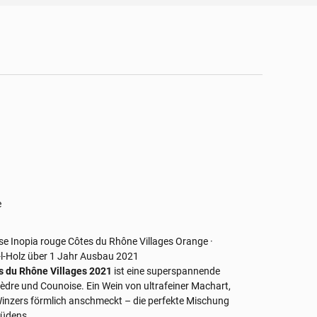
e
se
Inopia rouge
Côtes du Rhône Villages
Orange ·
l-Holz
über 1 Jahr Ausbau
2021
 du Rhône Villages 2021
ist eine superspannende
èdre und Counoise. Ein Wein von ultrafeiner Machart,
inzers förmlich anschmeckt – die perfekte Mischung
Südens.