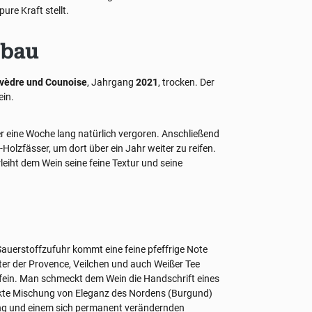
ure Kraft stellt.
sbau
rvèdre und Counoise
, Jahrgang
2021
, trocken. Der
ein.
r eine Woche lang natürlich vergoren. Anschließend
-Holzfässer, um dort über ein Jahr weiter zu reifen.
leiht dem Wein seine feine Textur und seine
Sauerstoffzufuhr kommt eine feine pfeffrige Note
uter der Provence, Veilchen und auch Weißer Tee
afein. Man schmeckt dem Wein die Handschrift eines
ekte Mischung von Eleganz des Nordens (Burgund)
ng und einem sich permanent verändernden