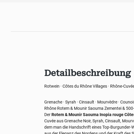
Detailbeschreibung
Rotwein · Côtes du Rhône Villages · Rhône-Cuvé
Grenache · Syrah · Cinsault · Mourvèdre · Counoi
Rhône
Rotem & Mounir Saouma
Zementei & 500-
Der
Rotem & Mounir Saouma Inopia rouge Côtes
Cuvée aus Grenache Noir, Syrah, Cinsault, Mourv
dem man die Handschrift eines Top-Burgunder-W
aus der Eleganz des Nordens und der Kraft des 