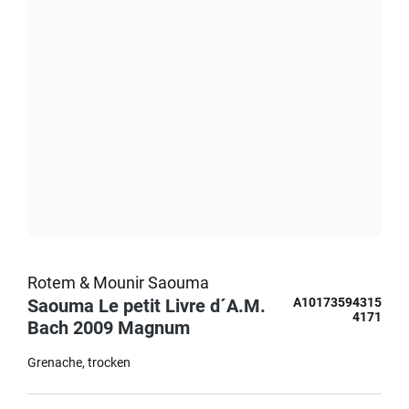
Rotem & Mounir Saouma
Saouma Le petit Livre d´A.M.
A10173594315
4171
Bach 2009 Magnum
Grenache
trocken