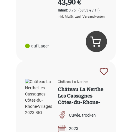
43,90 €
Inhalt:
0.75 l
(58,53 € / 1 l)
inkl. MwSt. zzgl. Versandkosten
auf Lager
Château La Nerthe
Château La Nerthe
Les Cassagnes
Côtes-du-Rhone-
Villages 2023 BIO
Cuvée
trocken
2023