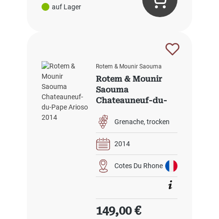
auf Lager
Rotem & Mounir Saouma
Rotem & Mounir
Saouma
Chateauneuf-du-
Pape Arioso 2014
Grenache
trocken
2014
Cotes Du Rhone
Regulärer Preis:
149,00 €