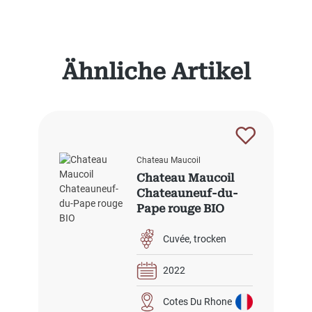
Produktgalerie überspringen
Ähnliche Artikel
Chateau Maucoil
Chateau Maucoil
Chateauneuf-du-
Pape rouge BIO
Cuvée
trocken
2022
Cotes Du Rhone