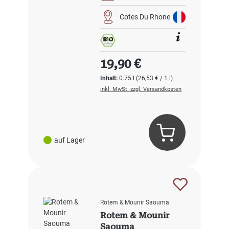
Cotes Du Rhone
Regulärer Preis:
19,90 €
Inhalt:
0.75 l
(26,53 € / 1 l)
inkl. MwSt. zzgl. Versandkosten
auf Lager
Rotem & Mounir Saouma
Rotem & Mounir
Saouma