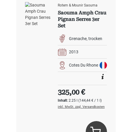
Rotem & Mounir Saouma
Saouma Amph Crau
Pignan Serres 3er
Set
Grenache
trocken
2013
Cotes Du Rhone
Regulärer Preis:
325,00 €
Inhalt:
2.25 l
(144,44 € / 1 l)
inkl. MwSt. zzgl. Versandkosten