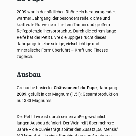
2009 war in der südlichen Rhône ein herausragender,
warmer Jahrgang, der besonders reife, dichte und
kraftvolle Rotweine mit reifem Tannin und großem
Reifepotenzial hervorbrachte. Durch die extrem lange
Reife hat der Petit Livre die üppige Frucht dieses
Jahrgangs in eine seidige, vielschichtige und
mineralische Form überführt – Kraft und Finesse
zugleich.
Ausbau
Grenache-basierter
Châteauneuf-du-Pape
, Jahrgang
2009
, gefüllt in der Magnum (1,5 l); Gesamtproduktion
nur 333 Magnums.
Der Petit Livre ist durch seinen außergewöhnlich
langen Ausbau definiert: Der Wein reift über mehrere
Jahre – die Cuvée trägt später den Zusatz „60 Mensis"
(60 Monate) – in einer Kombination aus Amphoren