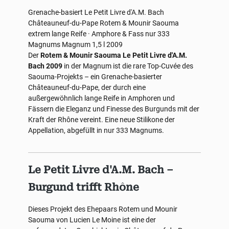
Grenache-basiert
Le Petit Livre d'A.M. Bach
Châteauneuf-du-Pape
Rotem & Mounir Saouma
extrem lange Reife · Amphore & Fass
nur 333
Magnums
Magnum 1,5 l
2009
Der
Rotem & Mounir Saouma Le Petit Livre d'A.M.
Bach 2009
in der Magnum ist die rare Top-Cuvée des
Saouma-Projekts – ein Grenache-basierter
Châteauneuf-du-Pape, der durch eine
außergewöhnlich lange Reife in Amphoren und
Fässern die Eleganz und Finesse des Burgunds mit der
Kraft der Rhône vereint. Eine neue Stilikone der
Appellation, abgefüllt in nur 333 Magnums.
Le Petit Livre d'A.M. Bach –
Burgund trifft Rhône
Dieses Projekt des Ehepaars Rotem und Mounir
Saouma von Lucien Le Moine ist eine der