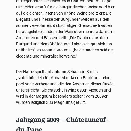
aufregendsten Geschichten in Châteauneuf-du-Pape.
Die Leidenschaft für die burgundischen Weine wird hier
auf die dichten, intensiven Rhône-Weine projiziert: Die
Eleganz und Finesse der Burgunder werden aus den
sonnenverwöhnten, dickschaligen Grenache-Trauben
herausgekitzelt, indem der Wein über mehrere Jahre in
Amphoren und Fässern reift. „Die Trauben aus dem
Burgund und dem Châteauneuf sind sich gar nicht so
unähnlich", so Mounir Saouma, „beide machen seidige,
elegante und mineralische Weine."
Der Name spielt auf Johann Sebastian Bachs
„Notenbüchlein für Anna Magdalena Bach" an – eine
poetische Verbeugung, die den Anspruch dieser Cuvée
unterstreicht. Sie entsteht in winzigsten Mengen und
wird in der Magnum besonders selten: Vom 2009er
wurden lediglich 333 Magnums gefüllt.
Jahrgang 2009 – Châteauneuf-
du-Pape