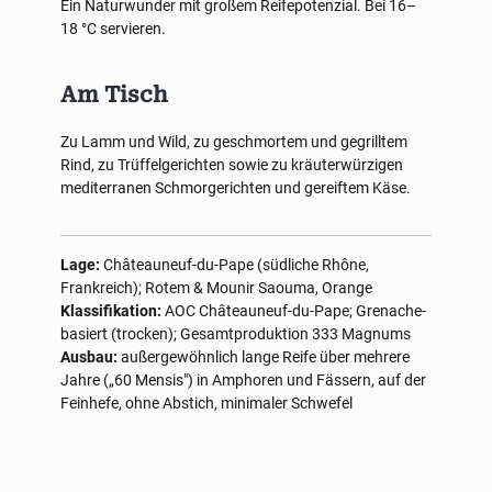
Ein Naturwunder mit großem Reifepotenzial. Bei 16–
18 °C servieren.
Am Tisch
Zu Lamm und Wild, zu geschmortem und gegrilltem
Rind, zu Trüffelgerichten sowie zu kräuterwürzigen
mediterranen Schmorgerichten und gereiftem Käse.
Lage:
Châteauneuf-du-Pape (südliche Rhône,
Frankreich); Rotem & Mounir Saouma, Orange
Klassifikation:
AOC Châteauneuf-du-Pape; Grenache-
basiert (trocken); Gesamtproduktion 333 Magnums
Ausbau:
außergewöhnlich lange Reife über mehrere
Jahre („60 Mensis") in Amphoren und Fässern, auf der
Feinhefe, ohne Abstich, minimaler Schwefel