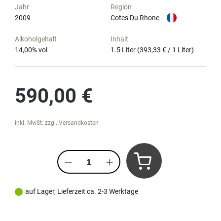
Jahr
Region
2009
Cotes Du Rhone
Alkoholgehalt
Inhalt
14,00
% vol
1.5 Liter
(393,33 € / 1 Liter)
Regulärer Preis:
590,00 €
inkl. MwSt. zzgl. Versandkosten
Produkt Anzahl: Gib den gewünscht
auf Lager, Lieferzeit ca. 2-3 Werktage