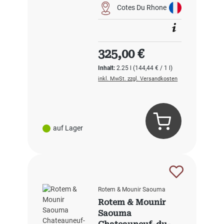
Cotes Du Rhone
Regulärer Preis:
325,00 €
Inhalt:
2.25 l
(144,44 € / 1 l)
inkl. MwSt. zzgl. Versandkosten
auf Lager
Rotem & Mounir Saouma
Rotem & Mounir
Saouma