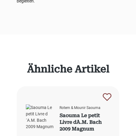
begleiten.
Produktgalerie überspringen
Ähnliche Artikel
Rotem & Mounir Saouma
Saouma Le petit
Livre d´A.M. Bach
2009 Magnum