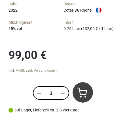
Jahr
Region
2022
Cotes Du Rhone
Alkoholgehalt
Inhalt
15
% vol
0.75 Liter
(132,00 € / 1 Liter)
Regulärer Preis:
99,00 €
inkl. MwSt. zzgl. Versandkosten
Produkt Anzahl: Gib den gewünscht
auf Lager, Lieferzeit ca. 2-3 Werktage