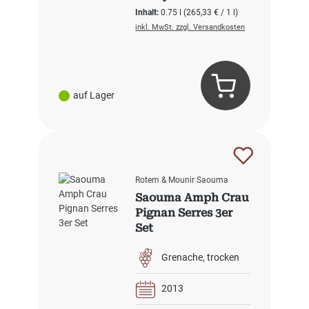
Inhalt:
0.75 l
(265,33 € / 1 l)
inkl. MwSt. zzgl. Versandkosten
auf Lager
Rotem & Mounir Saouma
Saouma Amph Crau
Pignan Serres 3er
Set
Grenache
trocken
2013