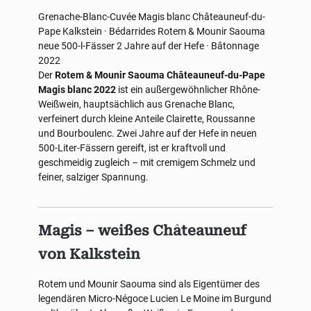
Grenache-Blanc-Cuvée
Magis blanc
Châteauneuf-du-
Pape
Kalkstein · Bédarrides
Rotem & Mounir Saouma
neue 500-l-Fässer
2 Jahre auf der Hefe · Bâtonnage
2022
Der
Rotem & Mounir Saouma Châteauneuf-du-Pape
Magis blanc 2022
ist ein außergewöhnlicher Rhône-
Weißwein, hauptsächlich aus Grenache Blanc,
verfeinert durch kleine Anteile Clairette, Roussanne
und Bourboulenc. Zwei Jahre auf der Hefe in neuen
500-Liter-Fässern gereift, ist er kraftvoll und
geschmeidig zugleich – mit cremigem Schmelz und
feiner, salziger Spannung.
Magis – weißes Châteauneuf
von Kalkstein
Rotem und Mounir Saouma sind als Eigentümer des
legendären Micro-Négoce Lucien Le Moine im Burgund