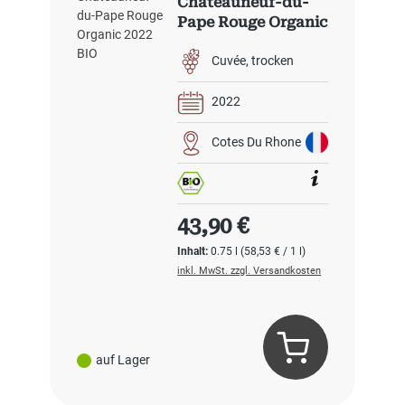
Châteauneuf-du-
Pape Rouge Organic
2022 BIO
Cuvée
trocken
2022
Cotes Du Rhone
Regulärer Preis:
43,90 €
Inhalt:
0.75 l
(58,53 € / 1 l)
inkl. MwSt. zzgl. Versandkosten
auf Lager