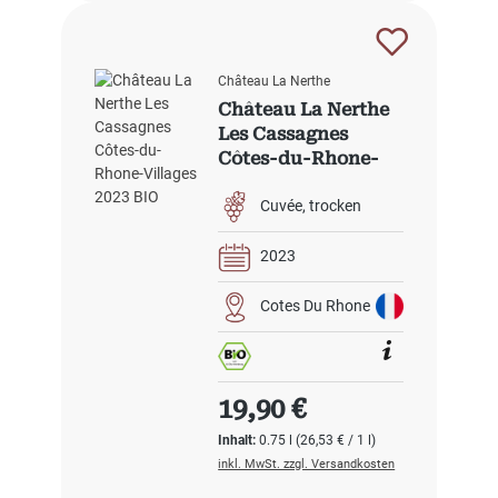
Château La Nerthe
Château La Nerthe
Les Cassagnes
Côtes-du-Rhone-
Villages 2023 BIO
Cuvée
trocken
2023
Cotes Du Rhone
Regulärer Preis:
19,90 €
Inhalt:
0.75 l
(26,53 € / 1 l)
inkl. MwSt. zzgl. Versandkosten