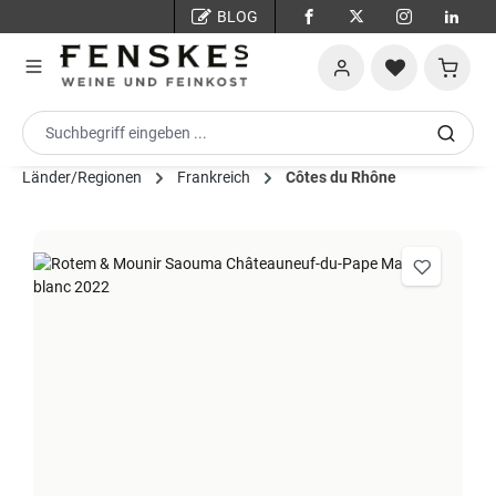
BLOG
Zum Hauptinhalt springen
Warenko
Länder/Regionen
Frankreich
Côtes du Rhône
Bildergalerie überspringen