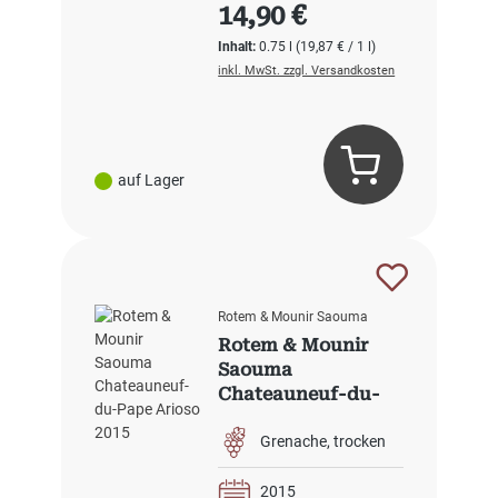
Regulärer Preis:
14,90 €
Inhalt:
0.75 l
(19,87 € / 1 l)
inkl. MwSt. zzgl. Versandkosten
auf Lager
Rotem & Mounir Saouma
Rotem & Mounir
Saouma
Chateauneuf-du-
Pape Arioso 2015
Grenache
trocken
2015