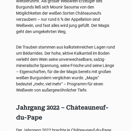
weltberühmt. Als großer Weißwein-Erzeuger des
Burgunds ließ sich Mounir Saouma von den
Möglichkeiten der weißen Sorten Châteauneufs
verzaubern – nur rund 6 % der Appellation sind
Weißwein, und fast alles wird jung gefüllt. Der Magis
geht den umgekehrten Weg.
Die Trauben stammen aus kalksteinreichen Lagen rund
um Bédarrides. Der hohe, aktive Kalkanteil im Boden
verleiht dem Wein seine unverwechselbare, salzig-
mineralische Spannung, seine Frische und seine Länge
– Eigenschaften, für die der Magis bereits mit großen
weißen Burgundern verglichen wurde. „Magis"
bedeutet „mehr, viel mehr" – Programm für einen
Weißwein von außergewöhnlicher Tiefe.
Jahrgang 2022 – Châteauneuf-
du-Pape
Der Jahrgang 2022 brachte in Châteauneuf-du-Pape