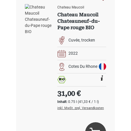
Chateau Maucoil
Chateau Maucoil
Chateauneuf-du-
Pape rouge BIO
Cuvée
trocken
2022
Cotes Du Rhone
Regulärer Preis:
31,00 €
Inhalt:
0.75 l
(41,33 € / 1 l)
inkl. MwSt. zzgl. Versandkosten