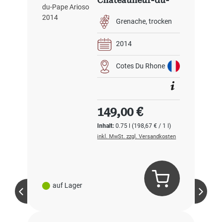
Chateauneuf-du-
Pape Arioso 2014
Grenache
trocken
2014
Cotes Du Rhone
Regulärer Preis:
149,00 €
Inhalt:
0.75 l
(198,67 € / 1 l)
inkl. MwSt. zzgl. Versandkosten
auf Lager