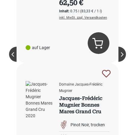
62,50 €
Inhalt:
0.75 l
(83,33 € / 1 l)
inkl. MwSt. zzgl. Versandkosten
auf Lager
Domaine Jacques-Frédéric
Mugnier
Jacques-Frédéric
Mugnier Bonnes
Mares Grand Cru
2020
Pinot Noir
trocken