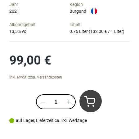
Jahr
Region
2021
Burgund
Alkoholgehalt
Inhalt
13,5
% vol
0.75 Liter
(132,00 € / 1 Liter)
Regulärer Preis:
99,00 €
inkl. MwSt. zzgl. Versandkosten
Produkt Anzahl: Gib den gewünscht
auf Lager, Lieferzeit ca. 2-3 Werktage