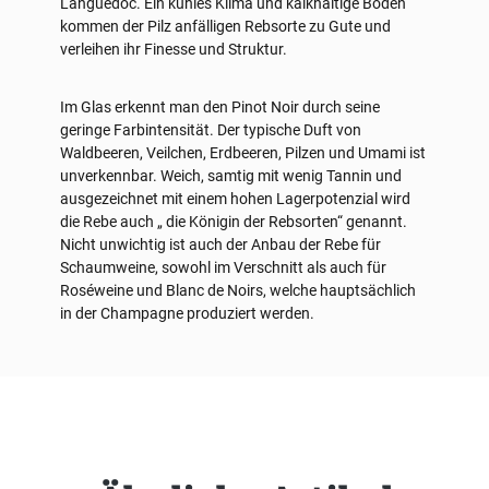
Languedoc. Ein kühles Klima und kalkhaltige Böden
kommen der Pilz anfälligen Rebsorte zu Gute und
verleihen ihr Finesse und Struktur.
Im Glas erkennt man den Pinot Noir durch seine
geringe Farbintensität. Der typische Duft von
Waldbeeren, Veilchen, Erdbeeren, Pilzen und Umami ist
unverkennbar. Weich, samtig mit wenig Tannin und
ausgezeichnet mit einem hohen Lagerpotenzial wird
die Rebe auch „ die Königin der Rebsorten“ genannt.
Nicht unwichtig ist auch der Anbau der Rebe für
Schaumweine, sowohl im Verschnitt als auch für
Roséweine und Blanc de Noirs, welche hauptsächlich
in der Champagne produziert werden.
Produktgalerie überspringen