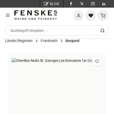
BLOG
Zum Hauptinhalt springen
Warenko
Länder/Regionen
Frankreich
Burgund
Bildergalerie überspringen