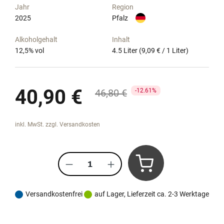
Jahr
Region
2025
Pfalz
Alkoholgehalt
Inhalt
12,5
% vol
4.5 Liter
(9,09 € / 1 Liter)
Verkaufspreis:
40,90 €
Regulärer Preis:
46,80 €
12.61%
inkl. MwSt. zzgl. Versandkosten
Produkt Anzahl: Gib den gewünscht
Versandkostenfrei
auf Lager, Lieferzeit ca. 2-3 Werktage