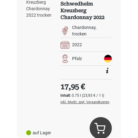
Schwedhelm
Kreuzberg
Chardonnay 2022
trocken
Chardonnay
trocken
2022
Pfalz
Regulärer Preis:
17,95 €
Inhalt:
0.75 l
(23,93 € / 1 l)
inkl. MwSt. zzgl. Versandkosten
auf Lager