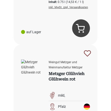
Inhalt:
0.75 l
(14,53 € / 1 l)
inkl. MwSt. zzgl. Versandkosten
auf Lager
Weingut Metzger und
Weinmanufaktur Metzger
Metzger Glühvieh
Glühwein rot
mild
Pfalz