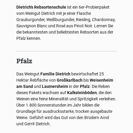
Dietrich's Rebsortenschule
ist ein 6er-Probierpaket
vom Weingut Dietrich mit je einer Flasche
Grauburgunder, Weißburgunder, Riesling, Chardonnay,
Sauvignon Blanc und Rosé aus Pinot Noir. Lernen Sie
die bekanntesten und beliebtesten Rebsorten aus der
Pfalz kennen.
Pfalz
Das Weingut
Familie Dietrich
bewirtschaftet 25
Hektar Rebfläche von
Großkarlbach
bis
Weisenheim
am Sand
und
Laumersheim
in der
Pfalz
. Die Reben
dieses Pakets wachsen auf
Kalksteinböden
, die den
Weinen eine feine Mineralität und Spritzigkeit verleihen.
Über 1.800 Sonnenstunden im Jahr bilden die
Grundlage für ausdrucksstarke, trocken ausgebaute
Weine. Geführt wird das Gut von den Brüdern Arnd
und Gerrit Dietrich.