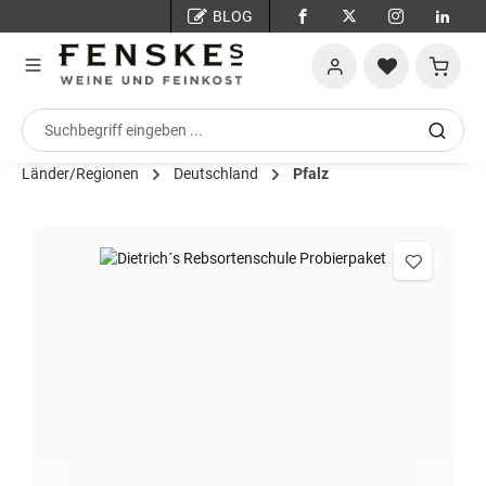
BLOG
Zum Hauptinhalt springen
Warenko
Länder/Regionen
Deutschland
Pfalz
Bildergalerie überspringen