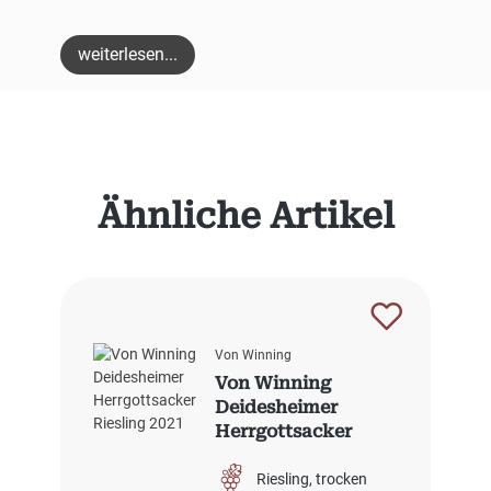
weiterlesen...
Produktgalerie überspringen
Ähnliche Artikel
Von Winning
Von Winning
Deidesheimer
Herrgottsacker
Riesling 2021
Riesling
trocken