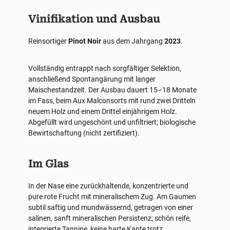
Vinifikation und Ausbau
Reinsortiger
Pinot Noir
aus dem Jahrgang
2023
.
Vollständig entrappt nach sorgfältiger Selektion,
anschließend Spontangärung mit langer
Maischestandzeit. Der Ausbau dauert 15–18 Monate
im Fass, beim Aux Malconsorts mit rund zwei Dritteln
neuem Holz und einem Drittel einjährigem Holz.
Abgefüllt wird ungeschönt und unfiltriert; biologische
Bewirtschaftung (nicht zertifiziert).
Im Glas
In der Nase eine zurückhaltende, konzentrierte und
pure rote Frucht mit mineralischem Zug. Am Gaumen
subtil saftig und mundwässernd, getragen von einer
salinen, sanft mineralischen Persistenz; schön reife,
integrierte Tannine, keine harte Kante trotz