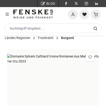
BLOG
Zum Hauptinhalt springen
Warenko
Länder/Regionen
Frankreich
Burgund
Bildergalerie überspringen