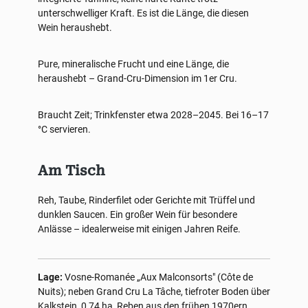
unterschwelliger Kraft. Es ist die Länge, die diesen
Wein heraushebt.
Pure, mineralische Frucht und eine Länge, die
heraushebt – Grand-Cru-Dimension im 1er Cru.
Braucht Zeit; Trinkfenster etwa 2028–2045. Bei 16–17
°C servieren.
Am Tisch
Reh, Taube, Rinderfilet oder Gerichte mit Trüffel und
dunklen Saucen. Ein großer Wein für besondere
Anlässe – idealerweise mit einigen Jahren Reife.
Lage:
Vosne-Romanée „Aux Malconsorts" (Côte de
Nuits); neben Grand Cru La Tâche, tiefroter Boden über
Kalkstein, 0,74 ha, Reben aus den frühen 1970ern