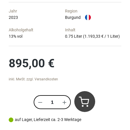
Jahr
Region
2023
Burgund
Alkoholgehalt
Inhalt
13
% vol
0.75 Liter
(1.193,33 € / 1 Liter)
Regulärer Preis:
895,00 €
inkl. MwSt. zzgl. Versandkosten
Produkt Anzahl: Gib den gewünscht
auf Lager, Lieferzeit ca. 2-3 Werktage