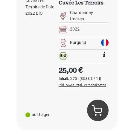
Cuvée Les Terroirs
de Daix 2022 BIO
Chardonnay
trocken
2022
Burgund
Regulärer Preis:
25,00 €
Inhalt:
0.75 l
(33,33 € / 1 l)
inkl. MwSt. zzgl. Versandkosten
auf Lager