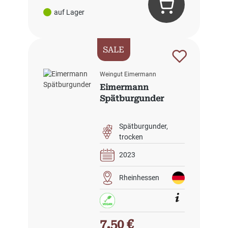
auf Lager
SALE
Weingut Eimermann
Eimermann
Spätburgunder
Spätburgunder
trocken
2023
Rheinhessen
Verkaufspreis:
7,50 €