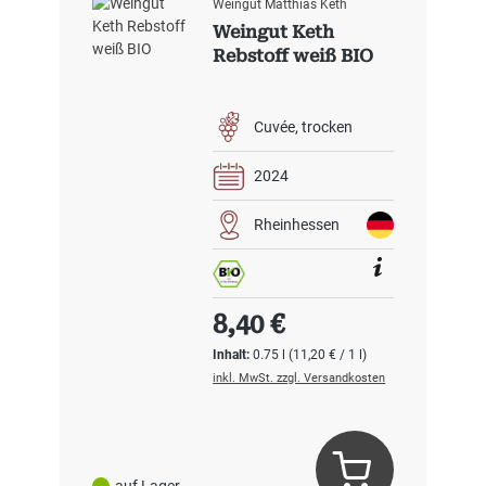
Weingut Matthias Keth
Weingut Keth
Rebstoff weiß BIO
Cuvée
trocken
2024
Rheinhessen
Regulärer Preis:
8,40 €
Inhalt:
0.75 l
(11,20 € / 1 l)
inkl. MwSt. zzgl. Versandkosten
auf Lager