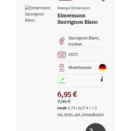
Weingut Eimermann
Eimermann
Sauvignon Blanc
Sauvignon Blanc
trocken
2025
Rheinhessen
Verkaufspreis:
6,95 €
Regulärer Preis:
7,95 €
Inhalt:
0.75 l
(9,27 € / 1 l)
inkl. MwSt. zzgl. Versandkosten