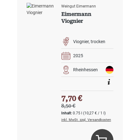
Weingut Eimermann
Eimermann
Viognier
Viognier
trocken
2025
Rheinhessen
Verkaufspreis:
7,70 €
Regulärer Preis:
8,50 €
Inhalt:
0.75 l
(10,27 € / 1 l)
inkl. MwSt. zzgl. Versandkosten