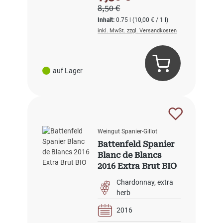
Regulärer Preis:
8,50 €
Inhalt:
0.75 l
(10,00 € / 1 l)
inkl. MwSt. zzgl. Versandkosten
auf Lager
Weingut Spanier-Gillot
Battenfeld Spanier
Blanc de Blancs
2016 Extra Brut BIO
Chardonnay
extra
herb
2016