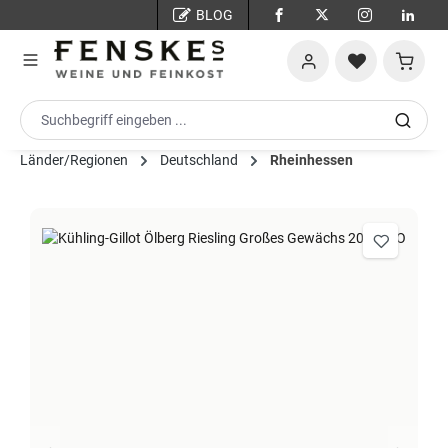
BLOG
Zum Hauptinhalt springen
Warenko
Länder/Regionen
Deutschland
Rheinhessen
Bildergalerie überspringen