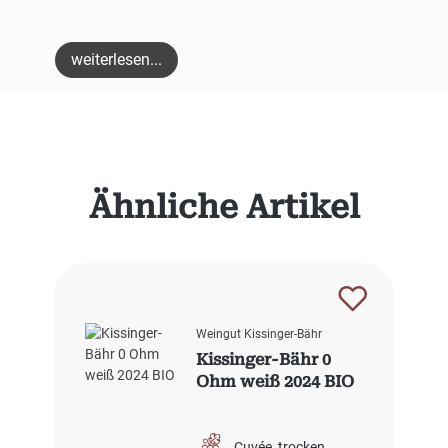
weiterlesen...
Produktgalerie überspringen
Ähnliche Artikel
Weingut Kissinger-Bähr
Kissinger-Bähr 0
Ohm weiß 2024 BIO
Cuvée
trocken