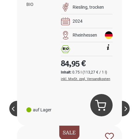
2024 BIO
Riesling
trocken
2024
Rheinhessen
Regulärer Preis:
84,95 €
Inhalt:
0.75 l
(113,27 € / 1 l)
inkl. MwSt. zzgl. Versandkosten
auf Lager
SALE