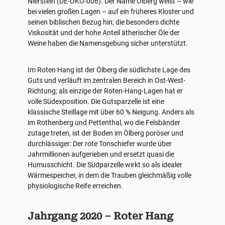
Nierstein (DE-ÖKO-006). Der Name Ölberg weist – wie
bei vielen großen Lagen – auf ein früheres Kloster und
seinen biblischen Bezug hin; die besonders dichte
Viskosität und der hohe Anteil ätherischer Öle der
Weine haben die Namensgebung sicher unterstützt.
Im Roten Hang ist der Ölberg die südlichste Lage des
Guts und verläuft im zentralen Bereich in Ost-West-
Richtung; als einzige der Roten-Hang-Lagen hat er
volle Südexposition. Die Gutsparzelle ist eine
klassische Steillage mit über 60 % Neigung. Anders als
im Rothenberg und Pettenthal, wo die Felsbänder
zutage treten, ist der Boden im Ölberg poröser und
durchlässiger: Der rote Tonschiefer wurde über
Jahrmillionen aufgerieben und ersetzt quasi die
Humusschicht. Die Südparzelle wirkt so als idealer
Wärmespeicher, in dem die Trauben gleichmäßig volle
physiologische Reife erreichen.
Jahrgang 2020 – Roter Hang