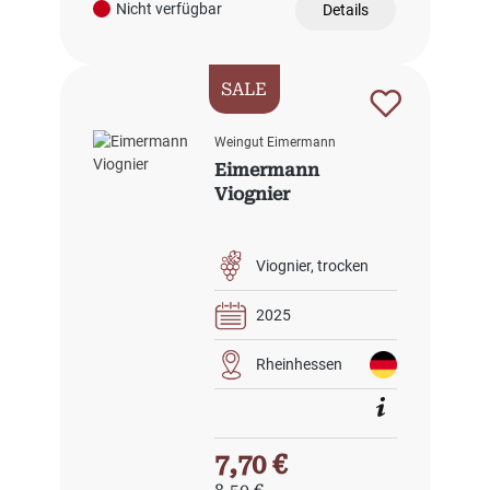
Nicht verfügbar
Details
SALE
Weingut Eimermann
Eimermann
Viognier
Viognier
trocken
2025
Rheinhessen
Verkaufspreis:
7,70 €
Regulärer Preis: