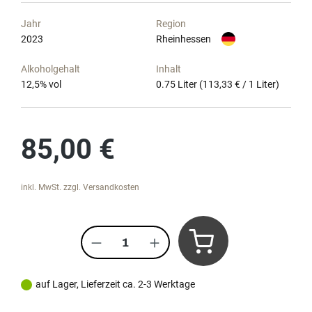
Jahr
Region
2023
Rheinhessen
Alkoholgehalt
Inhalt
12,5
% vol
0.75 Liter
(113,33 € / 1 Liter)
Regulärer Preis:
85,00 €
inkl. MwSt. zzgl. Versandkosten
Produkt Anzahl: Gib den gewünscht
auf Lager, Lieferzeit ca. 2-3 Werktage