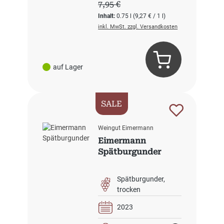
Regulärer Preis:
7,95 €
Inhalt:
0.75 l
(9,27 € / 1 l)
inkl. MwSt. zzgl. Versandkosten
auf Lager
SALE
Weingut Eimermann
Eimermann
Spätburgunder
Spätburgunder
trocken
2023