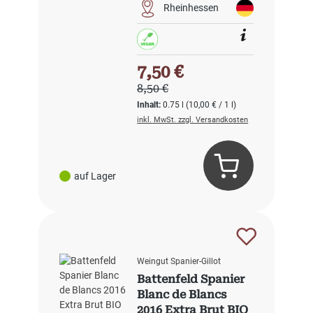
Rheinhessen
Verkaufspreis:
7,50 €
Regulärer Preis:
8,50 €
Inhalt:
0.75 l
(10,00 € / 1 l)
inkl. MwSt. zzgl. Versandkosten
auf Lager
Weingut Spanier-Gillot
Battenfeld Spanier
Blanc de Blancs
2016 Extra Brut BIO