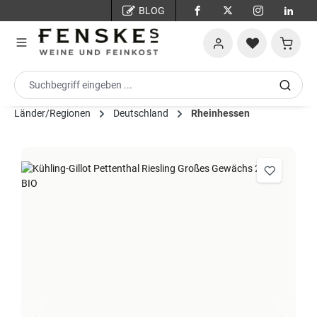
BLOG
Zum Hauptinhalt springen
Warenko
Länder/Regionen
Deutschland
Rheinhessen
Bildergalerie überspringen