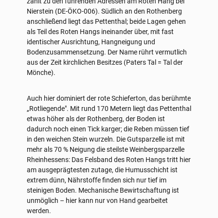
zählt zu den führenden Adressen am Roten Hang bei
Nierstein (DE-ÖKO-006). Südlich an den Rothenberg
anschließend liegt das Pettenthal; beide Lagen gehen
als Teil des Roten Hangs ineinander über, mit fast
identischer Ausrichtung, Hangneigung und
Bodenzusammensetzung. Der Name rührt vermutlich
aus der Zeit kirchlichen Besitzes (Paters Tal = Tal der
Mönche).
Auch hier dominiert der rote Schieferton, das berühmte
„Rotliegende". Mit rund 170 Metern liegt das Pettenthal
etwas höher als der Rothenberg, der Boden ist
dadurch noch einen Tick karger; die Reben müssen tief
in den weichen Stein wurzeln. Die Gutsparzelle ist mit
mehr als 70 % Neigung die steilste Weinbergsparzelle
Rheinhessens: Das Felsband des Roten Hangs tritt hier
am ausgeprägtesten zutage, die Humusschicht ist
extrem dünn, Nährstoffe finden sich nur tief im
steinigen Boden. Mechanische Bewirtschaftung ist
unmöglich – hier kann nur von Hand gearbeitet
werden.